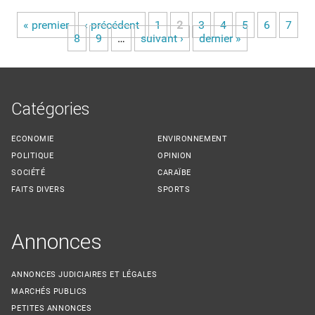
« premier
‹ précédent
1
2
3
4
5
6
7
Pages
8
9
…
suivant ›
dernier »
Catégories
ECONOMIE
ENVIRONNEMENT
POLITIQUE
OPINION
SOCIÉTÉ
CARAÏBE
FAITS DIVERS
SPORTS
Annonces
ANNONCES JUDICIAIRES ET LÉGALES
MARCHÉS PUBLICS
PETITES ANNONCES