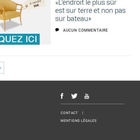
«L’endroit le plus sûr
est sur terre et non pas
sur bateau»
AUCUN COMMENTAIRE
»
Menu Footer
CONTACT
MENTIONS LÉGALES