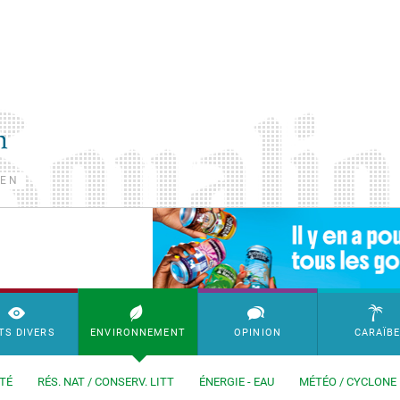
TEN
SimpleAds Block Bannière
TS DIVERS
ENVIRONNEMENT
OPINION
CARAÏB
TÉ
RÉS. NAT / CONSERV. LITT
ÉNERGIE - EAU
MÉTÉO / CYCLONE