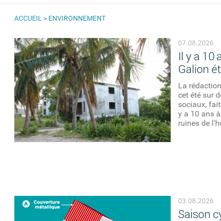
ACCUEIL
>
ENVIRONNEMENT
VOUS ÊTES ICI
07.08.2026
Il y a 10
Galion ét
La rédactio
cet été sur 
sociaux, fait
y a 10 ans à
ruines de l'h
03.08.2026
Saison c