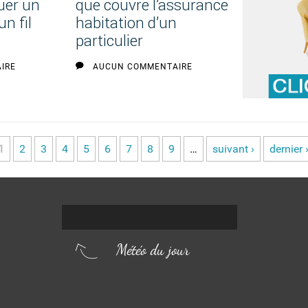
uer un
que couvre l’assurance
un fil
habitation d’un
particulier
IRE
AUCUN COMMENTAIRE
1
2
3
4
5
6
7
8
9
…
suivant ›
dernier 
Météo du jour