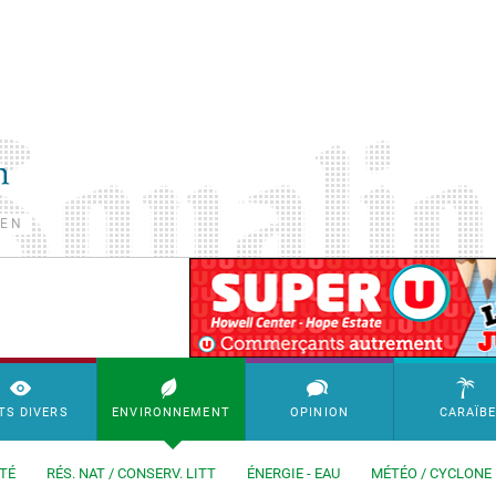
TEN
SimpleAds Block Bannière
TS DIVERS
ENVIRONNEMENT
OPINION
CARAÏB
TÉ
RÉS. NAT / CONSERV. LITT
ÉNERGIE - EAU
MÉTÉO / CYCLONE