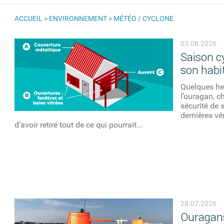
ACCUEIL
>
ENVIRONNEMENT
>
MÉTÉO / CYCLONE
VOUS ÊTES ICI
03.08.2026
Saison c
son habi
Quelques he
l’ouragan, c
sécurité de 
dernières vé
d’avoir retiré tout de ce qui pourrait...
28.07.2026
Ouragans