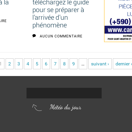
à la
téléchargez le guide
pour se préparer à
l'arrivée d'un
IRE
phénomène
AUCUN COMMENTAIRE
1
2
3
4
5
6
7
8
9
…
suivant ›
dernier 
Météo du jour