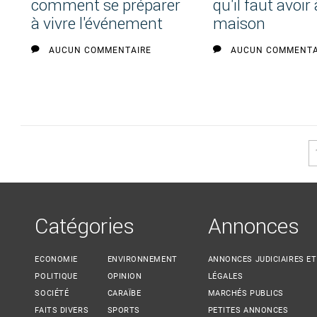
comment se préparer
qu'il faut avoir 
à vivre l'événement
maison
AUCUN COMMENTAIRE
AUCUN COMMENTA
Pages
Catégories
Annonces
ECONOMIE
ENVIRONNEMENT
ANNONCES JUDICIAIRES ET
POLITIQUE
OPINION
LÉGALES
SOCIÉTÉ
CARAÏBE
MARCHÉS PUBLICS
FAITS DIVERS
SPORTS
PETITES ANNONCES