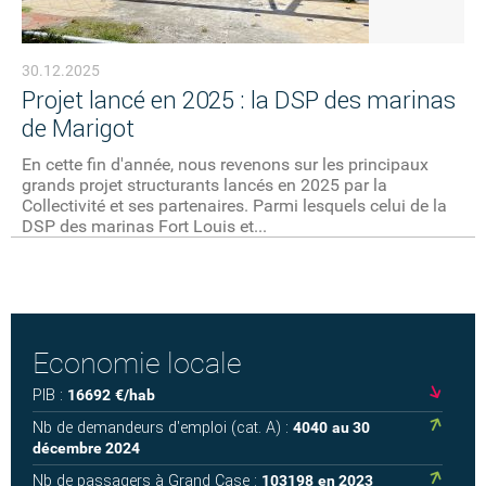
30.12.2025
Projet lancé en 2025 : la DSP des marinas
de Marigot
En cette fin d'année, nous revenons sur les principaux
grands projet structurants lancés en 2025 par la
Collectivité et ses partenaires. Parmi lesquels celui de la
DSP des marinas Fort Louis et...
Economie locale
PIB :
16692
€/hab
Nb de demandeurs d'emploi (cat. A) :
4040
au 30
décembre 2024
Nb de passagers à Grand Case :
103198
en 2023