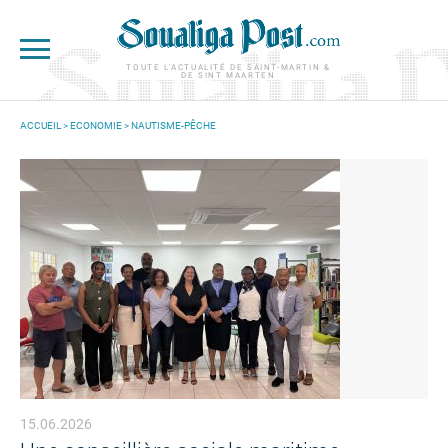
Aller au contenu principal
TOUTE L'ACTUALITÉ DE SAINT-MARTIN &
DE SINT MAARTEN
ACCUEIL
>
ECONOMIE
>
NAUTISME-PÊCHE
VOUS ÊTES ICI
15.06.2026