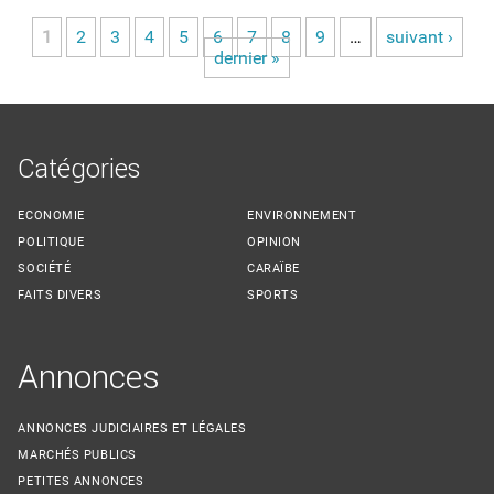
1
2
3
4
5
6
7
8
9
…
suivant ›
Pages
dernier »
Catégories
ECONOMIE
ENVIRONNEMENT
POLITIQUE
OPINION
SOCIÉTÉ
CARAÏBE
FAITS DIVERS
SPORTS
Annonces
ANNONCES JUDICIAIRES ET LÉGALES
MARCHÉS PUBLICS
PETITES ANNONCES