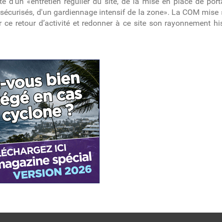
d'un «entretien régulier du site, de la mise en place de porta
gs sécurisés, d'un gardiennage intensif de la zone». La COM mi
e retour d’activité et redonner à ce site son rayonnement his