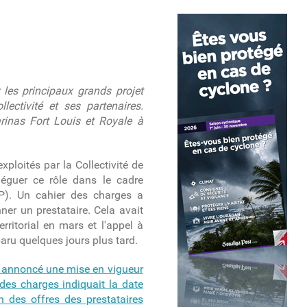
 les principaux grands projet
lectivité et ses partenaires.
rinas Fort Louis et Royale à
exploités par la Collectivité de
léguer ce rôle dans le cadre
SP). Un cahier des charges a
ner un prestataire. Cela avait
erritorial en mars et l'appel à
aru quelques jours plus tard.
té annoncé une mise en vigueur
 des charges indiquait la date
n des offres des prestataires