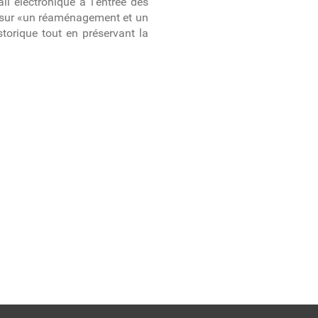
il électronique à l’entrée des
se sur «un réaménagement et un
torique tout en préservant la