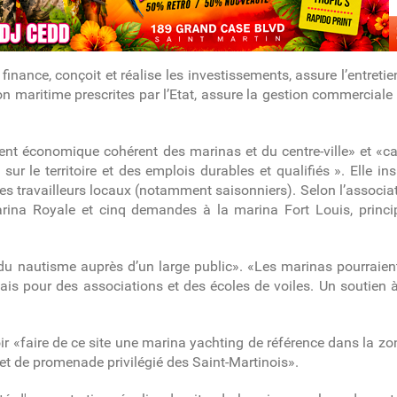
inance, conçoit et réalise les investissements, assure l’entreti
tion maritime prescrites par l’Etat, assure la gestion commercia
ment économique cohérent des marinas et du centre-ville» et «c
ur le territoire et des emplois durables et qualifiés ». Elle in
 les travailleurs locaux (notamment saisonniers). Selon l’associa
arina Royale et cinq demandes à la marina Fort Louis, princi
 du nautisme auprès d’un large public». «Les marinas pourraien
quais pour des associations et des écoles de voiles. Un soutien
oir «faire de ce site une marina yachting de référence dans la zo
e et de promenade privilégié des Saint-Martinois».