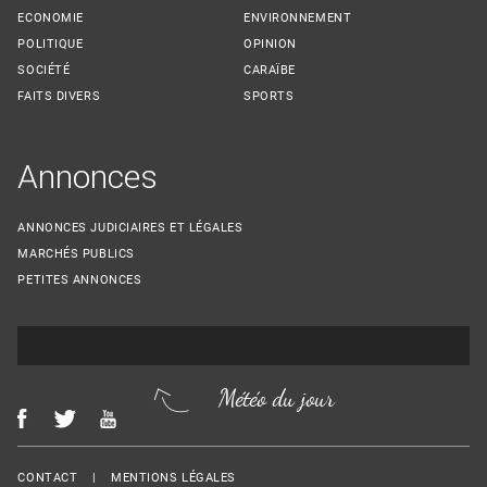
ECONOMIE
ENVIRONNEMENT
POLITIQUE
OPINION
SOCIÉTÉ
CARAÏBE
FAITS DIVERS
SPORTS
Annonces
ANNONCES JUDICIAIRES ET LÉGALES
MARCHÉS PUBLICS
PETITES ANNONCES
Météo du jour
Menu Footer
CONTACT
MENTIONS LÉGALES