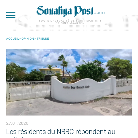
Aller au contenu principal
TOUTE L'ACTUALITÉ DE SAINT-MARTIN &
DE SINT MAARTEN
ACCUEIL
>
OPINION
>
TRIBUNE
VOUS ÊTES ICI
27.01.2026
Les résidents du NBBC répondent au