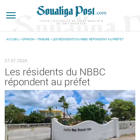
Aller au contenu principal
TOUTE L'ACTUALITÉ DE SAINT-MARTIN &
DE SINT MAARTEN
ACCUEIL
>
OPINION
>
TRIBUNE
> LES RÉSIDENTS DU NBBC RÉPONDENT AU PRÉFET
VOUS ÊTES ICI
27.01.2026
Les résidents du NBBC
répondent au préfet