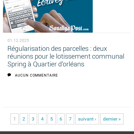
01.12.2025
Régularisation des parcelles : deux
réunions pour le lotissement communal
Spring à Quartier d’orléans
AUCUN COMMENTAIRE
1
2
3
4
5
6
7
suivant ›
dernier »
Pages