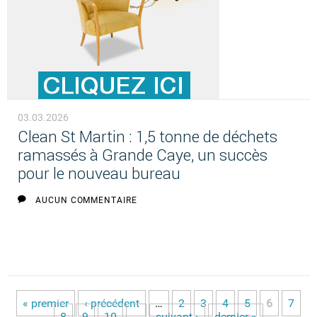
03.03.2026
Clean St Martin : 1,5 tonne de déchets
ramassés à Grande Caye, un succès
pour le nouveau bureau
AUCUN COMMENTAIRE
« premier
‹ précédent
…
2
3
4
5
6
7
8
9
10
…
suivant ›
dernier »