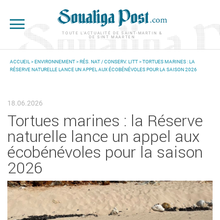
Aller au contenu principal
TOUTE L'ACTUALITÉ DE SAINT-MARTIN &
DE SINT MAARTEN
ACCUEIL
>
ENVIRONNEMENT
>
RÉS. NAT / CONSERV. LITT
> TORTUES MARINES : LA
RÉSERVE NATURELLE LANCE UN APPEL AUX ÉCOBÉNÉVOLES POUR LA SAISON 2026
VOUS ÊTES ICI
18.06.2026
Tortues marines : la Réserve
naturelle lance un appel aux
écobénévoles pour la saison
2026