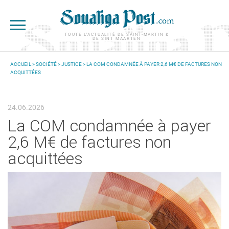
Aller au contenu principal
TOUTE L'ACTUALITÉ DE SAINT-MARTIN &
DE SINT MAARTEN
ACCUEIL
>
SOCIÉTÉ
>
JUSTICE
> LA COM CONDAMNÉE À PAYER 2,6 M€ DE FACTURES NON
ACQUITTÉES
VOUS ÊTES ICI
24.06.2026
La COM condamnée à payer
2,6 M€ de factures non
acquittées