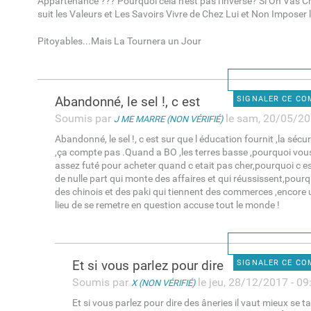
Appartenance ??? Pourquoi cela n'est pas l'inverse? Si On Vas C
suit les Valeurs et Les Savoirs Vivre de Chez Lui et Non Imposer l
Pitoyables...Mais La Tournera un Jour
Abandonné, le sel !, c est
SIGNALER CE C
Soumis par
le sam, 20/05/20
J ME MARRE (NON VÉRIFIÉ)
Abandonné, le sel !, c est sur que l éducation fournit ,la sécuri
,ça compte pas .Quand a BO ,les terres basse ,pourquoi vou
assez futé pour acheter quand c etait pas cher,pourquoi c e
de nulle part qui monte des affaires et qui réussissent,pourqu
des chinois et des paki qui tiennent des commerces ,encore u
lieu de se remetre en question accuse tout le monde !
Et si vous parlez pour dire
SIGNALER CE C
Soumis par
le jeu, 28/12/2017 - 09
X (NON VÉRIFIÉ)
Et si vous parlez pour dire des âneries il vaut mieux se tai