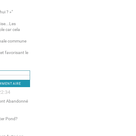
hui ? »"
ise...Les
le car cela
tionale commune
jet favorisant le
OMMENTAIRE
22:34
s ont Abandonné
ster Pond?