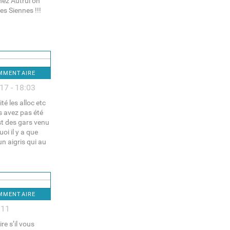
hez Autrui on
es Siennes !!!
OMMENTAIRE
17 - 18:03
té les alloc etc
s avez pas été
st des gars venu
oi il y a que
n aigris qui au
OMMENTAIRE
:11
re s’il vous