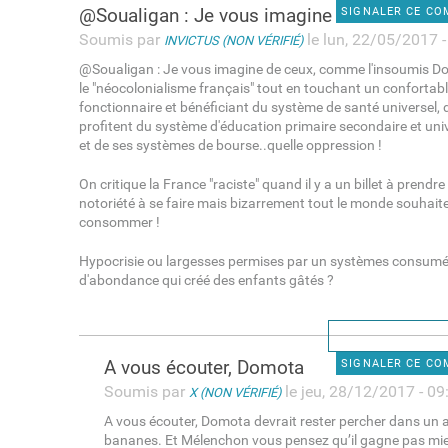
@Soualigan : Je vous imagine
SIGNALER CE C
Soumis par
le lun, 22/05/2017 -
INVICTUS (NON VÉRIFIÉ)
@Soualigan : Je vous imagine de ceux, comme l'insoumis D
le "néocolonialisme français" tout en touchant un confortabl
fonctionnaire et bénéficiant du système de santé universel, 
profitent du système d'éducation primaire secondaire et univ
et de ses systèmes de bourse..quelle oppression !
On critique la France "raciste" quand il y a un billet à prendre
notoriété à se faire mais bizarrement tout le monde souhaite 
consommer !
Hypocrisie ou largesses permises par un systèmes consumé
d'abondance qui créé des enfants gâtés ?
A vous écouter, Domota
SIGNALER CE C
Soumis par
le jeu, 28/12/2017 - 09
X (NON VÉRIFIÉ)
A vous écouter, Domota devrait rester percher dans un 
bananes. Et Mélenchon vous pensez qu’il gagne pas mie