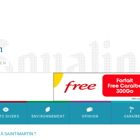
TEN
SimpleAds Block Bannière
TS DIVERS
ENVIRONNEMENT
OPINION
CARAÏB
À SAINT-MARTIN ?