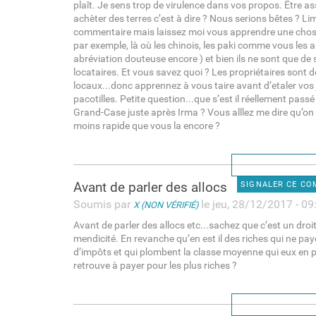
plaît. Je sens trop de virulence dans vos propos. Être a
achèter des terres c’est à dire ? Nous serions bêtes ? Lim
commentaire mais laissez moi vous apprendre une chos
par exemple, là où les chinois, les paki comme vous les a
abréviation douteuse encore ) et bien ils ne sont que de
locataires. Et vous savez quoi ? Les propriétaires sont 
locaux...donc apprennez à vous taire avant d’etaler vo
pacotilles. Petite question...que s’est il réellement passé
Grand-Case juste après Irma ? Vous alllez me dire qu’on
moins rapide que vous la encore ?
Avant de parler des allocs
SIGNALER CE C
Soumis par
le jeu, 28/12/2017 - 09
X (NON VÉRIFIÉ)
Avant de parler des allocs etc...sachez que c’est un droit
mendicité. En revanche qu’en est il des riches qui ne pa
d’impôts et qui plombent la classe moyenne qui eux en p
retrouve à payer pour les plus riches ?