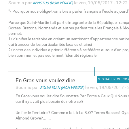
Soumis par
le ven, 19/05/2017 - 12:22
INVICTUS (NON VÉRIFIÉ)
"« Pourquoi nous oblige-t-on alors à parler français à l’école aujourd’
Parce que Saint-Martin fait partie intégrante de la République frança
Corses, Bretons, Normands et autres parlent tous les Français à l'éco
permet:
1/ d'unifier le territoire en créant un sentiment d'appartenance na
qui transcende les particularités locales et ainsi
2/inciter des individus à priori différents à se fédérer autour d'un pro
bien commun et pas seulement l'identité régionale.
En Gros vous voulez dire
SIGNALER CE C
Soumis par
le ven, 19/05/2017 - 
SOUALIGAN (NON VÉRIFIÉ)
En Gros vous voulez dire Soumettre Par Force a Ceux Qui Nou
car il n'y avait plus besoin de notre sel?
Unifier le Territoire ? Comme c fait à La B.O? Terres Basses? Oy
Almond Grove?.......