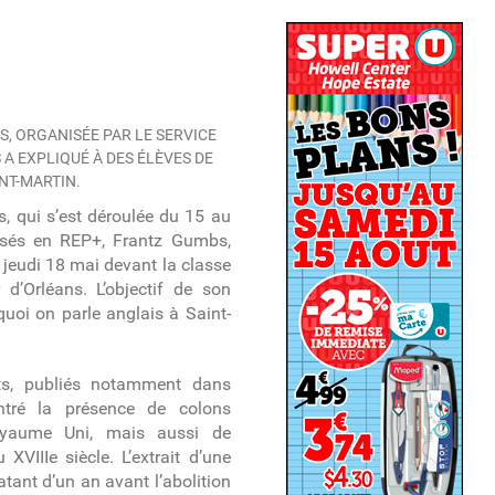
S, ORGANISÉE PAR LE SERVICE
 A EXPLIQUÉ À DES ÉLÈVES DE
NT-MARTIN.
, qui s’est déroulée du 15 au
ssés en REP+, Frantz Gumbs,
nu jeudi 18 mai devant la classe
d’Orléans. L’objectif de son
quoi on parle anglais à Saint-
ts, publiés notamment dans
ntré la présence de colons
Royaume Uni, mais aussi de
 XVIIIe siècle. L’extrait d’une
datant d’un an avant l’abolition