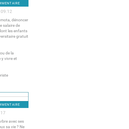
OMMENTAIRE
 09:12
omota, dénoncer
e salaire de
dont les enfants
ersitaire gratuit
 ou de la
y vivre et
riste
OMMENTAIRE
:17
arbre avec ses
ux sa vie ? Ne