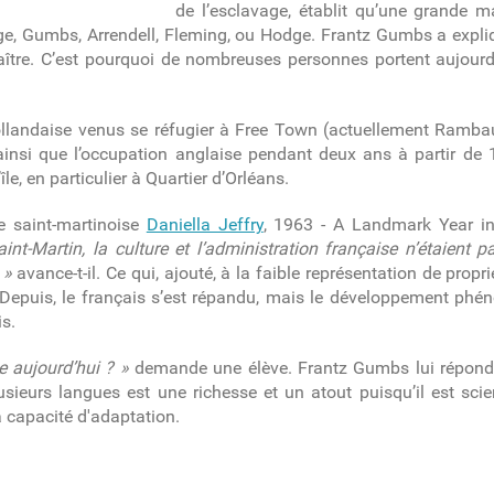
de l’esclavage, établit qu’une grande ma
ge, Gumbs, Arrendell, Fleming, ou Hodge. Frantz Gumbs a expliq
 maître. C’est pourquoi de nombreuses personnes portent aujo
hollandaise venus se réfugier à Free Town (actuellement Rambau
 ainsi que l’occupation anglaise pendant deux ans à partir de
île, en particulier à Quartier d’Orléans.
ne saint-martinoise
Daniella Jeffry
,
1963 - A Landmark Year in
aint-Martin, la culture et l’administration française n’étaient 
 »
avance-t-il. Ce qui, ajouté, à la faible représentation de propri
 Depuis, le français s’est répandu, mais le développement ph
is.
e aujourd’hui ? »
demande une élève. Frantz Gumbs lui répond q
plusieurs langues est une richesse et un atout puisqu’il est sc
a capacité d'adaptation.