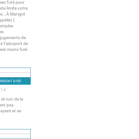
ssez futé pour
ite limite votre
e...À Marigot
ppelez (
 simples
des
s jugements de
 à l’aéroport de
 est moins futé
OMMENTAIRE
:14
 et non de la
yent pas
ayent et se