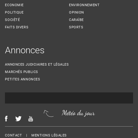
ECONOMIE
ENVIRONNEMENT
POLITIQUE
OPINION
SOCIÉTÉ
CARAÏBE
FAITS DIVERS
SPORTS
Annonces
ANNONCES JUDICIAIRES ET LÉGALES
MARCHÉS PUBLICS
PETITES ANNONCES
Météo du jour
Menu Footer
CONTACT
MENTIONS LÉGALES