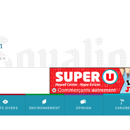
TEN
SimpleAds Block Bannière
TS DIVERS
ENVIRONNEMENT
OPINION
CARAÏB