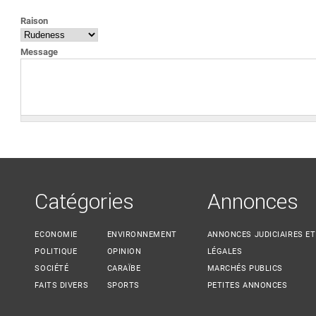
VOUS ÊTES ICI
Raison
Message
Catégories
Annonces
ECONOMIE
ENVIRONNEMENT
ANNONCES JUDICIAIRES ET
POLITIQUE
OPINION
LÉGALES
SOCIÉTÉ
CARAÏBE
MARCHÉS PUBLICS
FAITS DIVERS
SPORTS
PETITES ANNONCES