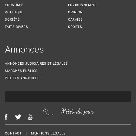
ECONOMIE
ENVIRONNEMENT
POLITIQUE
OPINION
SOCIÉTÉ
CARAÏBE
FAITS DIVERS
SPORTS
Annonces
ANNONCES JUDICIAIRES ET LÉGALES
MARCHÉS PUBLICS
PETITES ANNONCES
Météo du jour
Menu Footer
CONTACT
MENTIONS LÉGALES