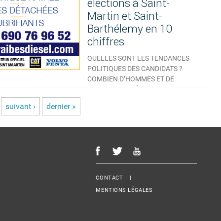
élections à Saint-
Martin et Saint-
Barthélemy en 10
chiffres
QUELLES SONT LES TENDANCES
POLITIQUES DES CANDIDATS ?
COMBIEN D’HOMMES ET DE
FEMMES SE PRÉSENTENT...
AUCUN COMMENTAIRE
suivant ›
dernier »
Menu Footer
CONTACT
MENTIONS LÉGALES