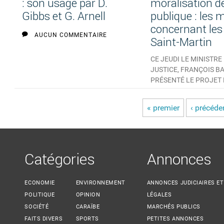
: son usage par D.
moralisation de
Gibbs et G. Arnell
publique : les
concernant les
AUCUN COMMENTAIRE
Saint-Martin
CE JEUDI LE MINISTRE
JUSTICE, FRANÇOIS B
PRÉSENTÉ LE PROJET 
MORALISATION DE...
1 COMMENTAIRE
« premier
‹ précéde
Pages
Catégories
Annonces
ECONOMIE
ENVIRONNEMENT
ANNONCES JUDICIAIRES ET
POLITIQUE
OPINION
LÉGALES
SOCIÉTÉ
CARAÏBE
MARCHÉS PUBLICS
FAITS DIVERS
SPORTS
PETITES ANNONCES