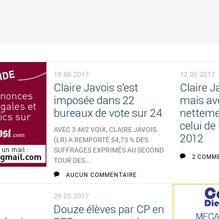
18.06.2017
12.06.2017
Claire Javois s’est
Claire J
imposée dans 22
mais av
bureaux de vote sur 24
nettemen
celui de
AVEC 3 462 VOIX, CLAIRE JAVOIS
2012
(LR) A REMPORTÉ 54,73 % DES
SUFFRAGES EXPRIMÉS AU SECOND
2 COMM
TOUR DES...
AUCUN COMMENTAIRE
29.05.2017
Douze élèves par CP en