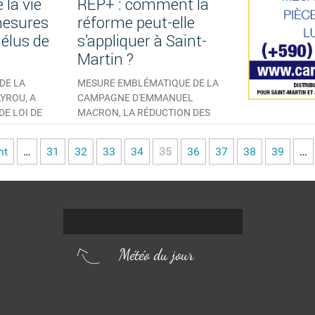
 la vie
REP+ : comment la
 mesures
réforme peut-elle
 élus de
s'appliquer à Saint-
Martin ?
 DE LA
MESURE EMBLÉMATIQUE DE LA
AYROU, A
CAMPAGNE D'EMMANUEL
DE LOI DE
MACRON, LA RÉDUCTION DES
EFFECTIFS DES CLASSES...
3 COMMENTAIRES
nt
…
31
32
33
34
35
36
37
38
39
…
Météo du jour