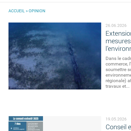
ACCUEIL
>
OPINION
VOUS ÊTES ICI
26.06.2026
Extension
mesures 
l'enviro
Dans le cadr
commerce, l'
soumettre so
environneme
régionale) a
travaux et...
19.05.2026
Conseil e