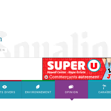
TEN
SimpleAds Block Bannière
TS DIVERS
ENVIRONNEMENT
OPINION
CARAÏB