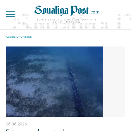
Aller au contenu principal
TOUTE L'ACTUALITÉ DE SAINT-MARTIN &
DE SINT MAARTEN
ACCUEIL
>
OPINION
VOUS ÊTES ICI
26.06.2026