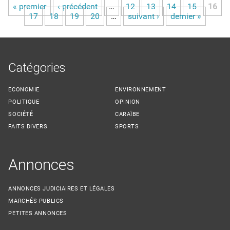
« premier
‹ précédent
…
12
13
14
15
16
Pages
17
18
19
20
…
suivant ›
dernier »
Catégories
ECONOMIE
ENVIRONNEMENT
POLITIQUE
OPINION
SOCIÉTÉ
CARAÏBE
FAITS DIVERS
SPORTS
Annonces
ANNONCES JUDICIAIRES ET LÉGALES
MARCHÉS PUBLICS
PETITES ANNONCES