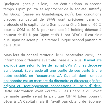
Quelques lignes plus loin, il est écrit : «dans un second
temps, Cipim pourra se rapprocher de la société Butterfly
Air Group (basée en Guadeloupe, ndlr). Les conditions
d'accès au capital de BFAG sont précisées dans un
protocole et le capital de la Sem pourra être à terme : 60 %
pour la COM et 40 % pour une société holding détenue à
hauteur de 51 % par Cipim et 49 % par BFAG». Il est clair
que Cipim ne serait plus à terme l'unique second partenaire
de la COM.
Mais lors du conseil territorial le 20 septembre 2023, une
information différente avait été livrée aux élus.
Il avait été
expliqué que selon l’offre de rachat d’Air Antilles déposée
au tribunal, Edeis céderait une partie de ses parts à une
autre société, en l'occurrence JA Capital, dont l’unique
actionnaire est un membre du directoire et directeur général
adjoint et Développement concessions au sein d’Edeis.
Cette information avait «outré» Jules Charville qui avait
demandé quelle serait la part que CIPIM Edeis pourrait
céder à JA Capital mais il n’avait pas obtenu de réponse.