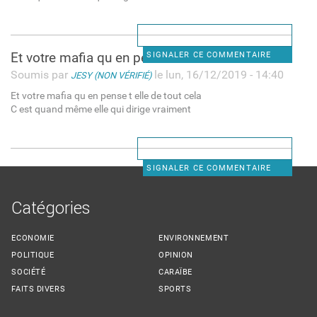
Et votre mafia qu en pense t
SIGNALER CE COMMENTAIRE
Soumis par
le lun, 16/12/2019 - 14:40
JESY (NON VÉRIFIÉ)
Et votre mafia qu en pense t elle de tout cela
C est quand même elle qui dirige vraiment
SIGNALER CE COMMENTAIRE
Catégories
ECONOMIE
ENVIRONNEMENT
POLITIQUE
OPINION
SOCIÉTÉ
CARAÏBE
FAITS DIVERS
SPORTS