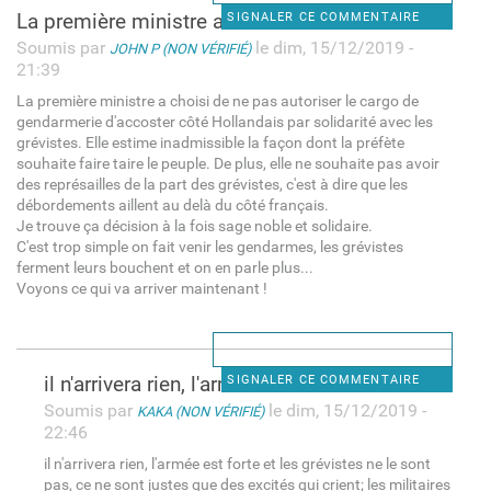
La première ministre a choisi
SIGNALER CE COMMENTAIRE
Soumis par
le dim, 15/12/2019 -
JOHN P (NON VÉRIFIÉ)
21:39
La première ministre a choisi de ne pas autoriser le cargo de
gendarmerie d'accoster côté Hollandais par solidarité avec les
grévistes. Elle estime inadmissible la façon dont la préfète
souhaite faire taire le peuple. De plus, elle ne souhaite pas avoir
des représailles de la part des grévistes, c'est à dire que les
débordements aillent au delà du côté français.
Je trouve ça décision à la fois sage noble et solidaire.
C'est trop simple on fait venir les gendarmes, les grévistes
ferment leurs bouchent et on en parle plus...
Voyons ce qui va arriver maintenant !
il n'arrivera rien, l'armée
SIGNALER CE COMMENTAIRE
Soumis par
le dim, 15/12/2019 -
KAKA (NON VÉRIFIÉ)
22:46
il n'arrivera rien, l'armée est forte et les grévistes ne le sont
pas, ce ne sont justes que des excités qui crient; les militaires