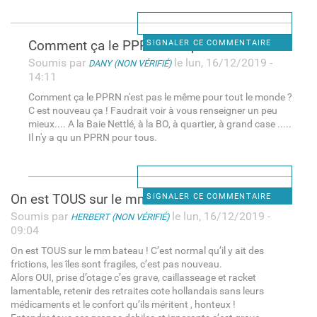
Comment ça le PPRN n'est pas
SIGNALER CE COMMENTAIRE
Soumis par
le lun, 16/12/2019 -
DANY (NON VÉRIFIÉ)
14:11
Comment ça le PPRN n'est pas le même pour tout le monde ?
C est nouveau ça ! Faudrait voir à vous renseigner un peu
mieux.... A la Baie Nettlé, à la BO, à quartier, à grand case .....
Il n'y a qu un PPRN pour tous.
On est TOUS sur le mm bateau
SIGNALER CE COMMENTAIRE
Soumis par
le lun, 16/12/2019 -
HERBERT (NON VÉRIFIÉ)
09:04
On est TOUS sur le mm bateau ! C’est normal qu’il y ait des
frictions, les îles sont fragiles, c’est pas nouveau.
Alors OUI, prise d’otage c’es grave, caillasseage et racket
lamentable, retenir des retraites cote hollandais sans leurs
médicaments et le confort qu’ils méritent , honteux !