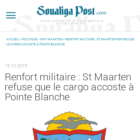
Aller au contenu principal
TOUTE L'ACTUALITÉ DE SAINT-MARTIN &
DE SINT MAARTEN
ACCUEIL
>
POLITIQUE
>
SINT MAARTEN
> RENFORT MILITAIRE : ST MAARTEN REFUSE QUE
LE CARGO ACCOSTE À POINTE BLANCHE
VOUS ÊTES ICI
15.12.2019
Renfort militaire : St Maarten
refuse que le cargo accoste à
Pointe Blanche