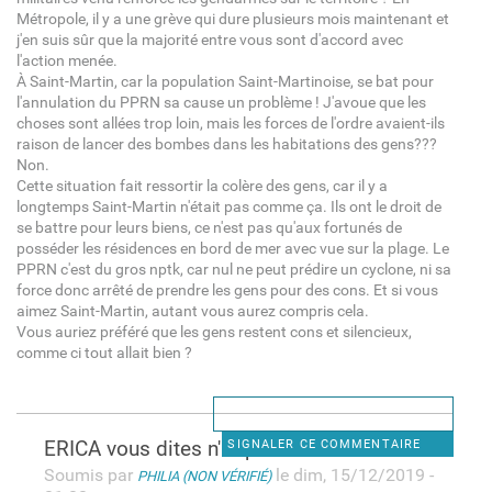
Métropole, il y a une grève qui dure plusieurs mois maintenant et
j'en suis sûr que la majorité entre vous sont d'accord avec
l'action menée.
À Saint-Martin, car la population Saint-Martinoise, se bat pour
l'annulation du PPRN sa cause un problème ! J'avoue que les
choses sont allées trop loin, mais les forces de l'ordre avaient-ils
raison de lancer des bombes dans les habitations des gens???
Non.
Cette situation fait ressortir la colère des gens, car il y a
longtemps Saint-Martin n'était pas comme ça. Ils ont le droit de
se battre pour leurs biens, ce n'est pas qu'aux fortunés de
posséder les résidences en bord de mer avec vue sur la plage. Le
PPRN c'est du gros nptk, car nul ne peut prédire un cyclone, ni sa
force donc arrêté de prendre les gens pour des cons. Et si vous
aimez Saint-Martin, autant vous aurez compris cela.
Vous auriez préféré que les gens restent cons et silencieux,
comme ci tout allait bien ?
ERICA vous dites n'importe
SIGNALER CE COMMENTAIRE
Soumis par
le dim, 15/12/2019 -
PHILIA (NON VÉRIFIÉ)