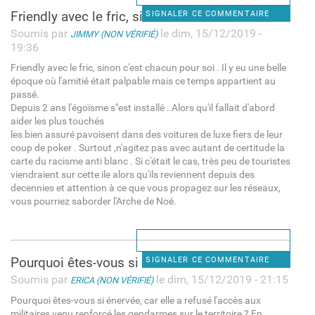
Friendly avec le fric, sinon
SIGNALER CE COMMENTAIRE
Soumis par
le dim, 15/12/2019 -
JIMMY (NON VÉRIFIÉ)
19:36
Friendly avec le fric, sinon c'est chacun pour soi . Il y eu une belle
époque où l'amitié était palpable mais ce temps appartient au
passé.
Depuis 2 ans l'égoïsme s"est installé . Alors qu'il fallait d'abord
aider les plus touchés
les bien assuré pavoisent dans des voitures de luxe fiers de leur
coup de poker . Surtout ,n'agitez pas avec autant de certitude la
carte du racisme anti blanc . Si c'était le cas, très peu de touristes
viendraient sur cette ile alors qu'ils reviennent depuis des
decennies et attention à ce que vous propagez sur les réseaux,
vous pourriez saborder l'Arche de Noé.
Pourquoi êtes-vous si énervée
SIGNALER CE COMMENTAIRE
Soumis par
le dim, 15/12/2019 - 21:15
ERICA (NON VÉRIFIÉ)
Pourquoi êtes-vous si énervée, car elle a refusé l'accès aux
militaires venu renforcé les gendarmes sur le territoire ? En