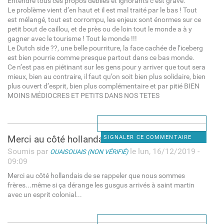
Entendre tous ces propos debiles et ignorants c’est grave.
Le problème vient d’en haut et il est mal traité par le bas ! Tout
est mélangé, tout est corrompu, les enjeux sont énormes sur ce
petit bout de caillou, et de près ou de loin tout le monde a à y
gagner avec le tourisme ! Tout le monde !!!
Le Dutch side ??, une belle pourriture, la face cachée de l’iceberg
est bien pourrie comme presque partout dans ce bas monde.
Ce n’est pas en piétinant sur les gens pour y arriver que tout sera
mieux, bien au contraire, il faut qu’on soit bien plus solidaire, bien
plus ouvert d’esprit, bien plus complémentaire et par pitié BIEN
MOINS MÉDIOCRES ET PETITS DANS NOS TETES
Merci au côté hollandais de
SIGNALER CE COMMENTAIRE
Soumis par
le lun, 16/12/2019 -
OUAISOUAIS (NON VÉRIFIÉ)
09:09
Merci au côté hollandais de se rappeler que nous sommes
frères...même si ça dérange les gusgus arrivés à saint martin
avec un esprit colonial...