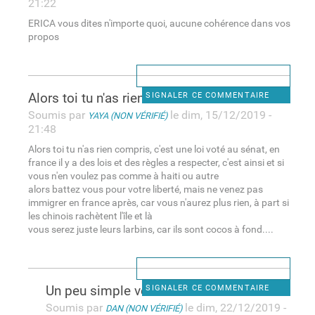
21:22
ERICA vous dites n'importe quoi, aucune cohérence dans vos
propos
Alors toi tu n'as rien
SIGNALER CE COMMENTAIRE
Soumis par
le dim, 15/12/2019 -
YAYA (NON VÉRIFIÉ)
21:48
Alors toi tu n'as rien compris, c'est une loi voté au sénat, en
france il y a des lois et des règles a respecter, c'est ainsi et si
vous n'en voulez pas comme à haiti ou autre
alors battez vous pour votre liberté, mais ne venez pas
immigrer en france après, car vous n'aurez plus rien, à part si
les chinois rachètent l'île et là
vous serez juste leurs larbins, car ils sont cocos à fond....
Un peu simple votre
SIGNALER CE COMMENTAIRE
Soumis par
le dim, 22/12/2019 -
DAN (NON VÉRIFIÉ)