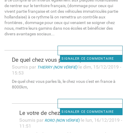
a ce compte là on interdit également aux plaques hollandaises
de rentrer sur le territoire français, (dommage pour ceux qui
vivent partie française et ont des véhicules immatriculés partie
hollandaise) à ce rythme là on remettra un contrôle aux
frontières , dommage pour ceux qui venaient se soigner chez
nous, mettre leurs gamins dans nos écoles et bénéficier des
divers avantages sociaux...
De quel chez vous parles là,
SIGNALER CE COMMENTAIRE
Soumis par
le dim, 15/12/2019 -
THIERRY (NON VÉRIFIÉ)
15:53
De quel chez vous parles là, le chez vous c'est en france à
8000km,
Le votre de chez vous semble
SIGNALER CE COMMENTAIRE
Soumis par
le lun, 16/12/2019 -
RORO (NON VÉRIFIÉ)
11:51