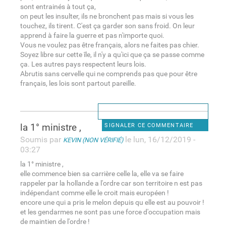
sont entrainés à tout ça,
on peut les insulter, ils ne bronchent pas mais si vous les
touchez, ils tirent. C'est ça garder son sans froid. On leur
apprend à faire la guerre et pas n'importe quoi.
Vous ne voulez pas être français, alors ne faites pas chier.
Soyez libre sur cette île, il n'y a qu'ici que ça se passe comme
ça. Les autres pays respectent leurs lois.
Abrutis sans cervelle qui ne comprends pas que pour être
français, les lois sont partout pareille.
la 1° ministre ,
SIGNALER CE COMMENTAIRE
Soumis par
le lun, 16/12/2019 -
KEVIN (NON VÉRIFIÉ)
03:27
la 1° ministre ,
elle commence bien sa carrière celle la, elle va se faire
rappeler par la hollande a l'ordre car son territoire n est pas
indépendant comme elle le croit mais européen !
encore une qui a pris le melon depuis qu elle est au pouvoir !
et les gendarmes ne sont pas une force d'occupation mais
de maintien de l'ordre !