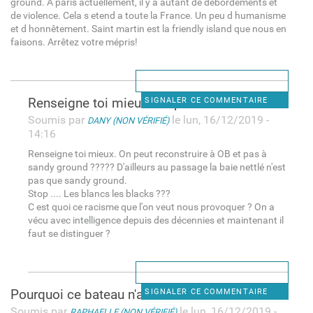
ground. A paris actuellement, il y a autant de débordements et
de violence. Cela s etend a toute la France. Un peu d humanisme
et d honnêtement. Saint martin est la friendly island que nous en
faisons. Arrêtez votre mépris!
Renseigne toi mieux. On peut
SIGNALER CE COMMENTAIRE
Soumis par
le lun, 16/12/2019 -
DANY (NON VÉRIFIÉ)
14:16
Renseigne toi mieux. On peut reconstruire à OB et pas à
sandy ground ????? D'ailleurs au passage la baie nettlé n'est
pas que sandy ground.
Stop .... Les blancs les blacks ???
C est quoi ce racisme que l'on veut nous provoquer ? On a
vécu avec intelligence depuis des décennies et maintenant il
faut se distinguer ?
Pourquoi ce bateau n'a t'il
SIGNALER CE COMMENTAIRE
Soumis par
le lun, 16/12/2019 -
RAPHAELLE (NON VÉRIFIÉ)