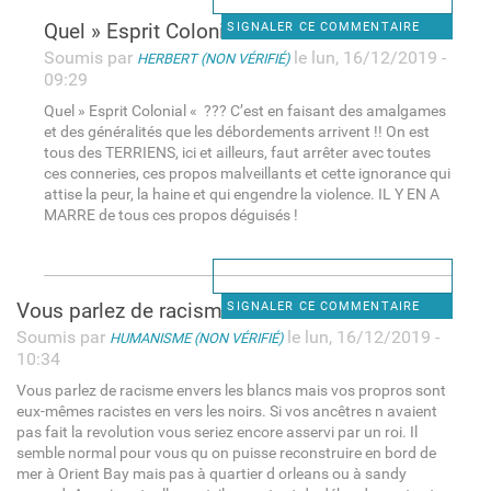
Quel » Esprit Colonial « ???
SIGNALER CE COMMENTAIRE
Soumis par
le lun, 16/12/2019 -
HERBERT (NON VÉRIFIÉ)
09:29
Quel » Esprit Colonial « ??? C’est en faisant des amalgames
et des généralités que les débordements arrivent !! On est
tous des TERRIENS, ici et ailleurs, faut arrêter avec toutes
ces conneries, ces propos malveillants et cette ignorance qui
attise la peur, la haine et qui engendre la violence. IL Y EN A
MARRE de tous ces propos déguisés !
Vous parlez de racisme envers
SIGNALER CE COMMENTAIRE
Soumis par
le lun, 16/12/2019 -
HUMANISME (NON VÉRIFIÉ)
10:34
Vous parlez de racisme envers les blancs mais vos propros sont
eux-mêmes racistes en vers les noirs. Si vos ancêtres n avaient
pas fait la revolution vous seriez encore asservi par un roi. Il
semble normal pour vous qu on puisse reconstruire en bord de
mer à Orient Bay mais pas à quartier d orleans ou à sandy