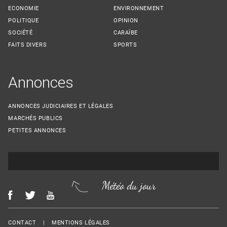
ECONOMIE
ENVIRONNEMENT
POLITIQUE
OPINION
SOCIÉTÉ
CARAÏBE
FAITS DIVERS
SPORTS
Annonces
ANNONCES JUDICIAIRES ET LÉGALES
MARCHÉS PUBLICS
PETITES ANNONCES
Météo du jour
Menu Footer
CONTACT
MENTIONS LÉGALES