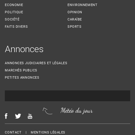
ECONOMIE
ENVIRONNEMENT
POLITIQUE
OPINION
SOCIÉTÉ
CARAÏBE
FAITS DIVERS
SPORTS
Annonces
ANNONCES JUDICIAIRES ET LÉGALES
MARCHÉS PUBLICS
PETITES ANNONCES
Météo du jour
Menu Footer
CONTACT
MENTIONS LÉGALES