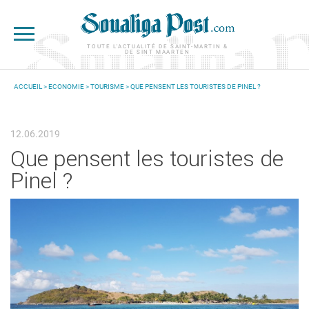
Aller au contenu principal
TOUTE L'ACTUALITÉ DE SAINT-MARTIN &
DE SINT MAARTEN
ACCUEIL
>
ECONOMIE
>
TOURISME
> QUE PENSENT LES TOURISTES DE PINEL ?
VOUS ÊTES ICI
12.06.2019
Que pensent les touristes de
Pinel ?