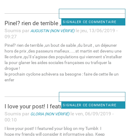
Pinel? rien de terrible ,un
SIGNALER CE COMMENTAIRE
Soumis par
le jeu, 13/06/2019 -
AUGUSTIN (NON VÉRIFIÉ)
09:27
Pinel? rien de terrible ,un bout de sable ,du bruit , un déjeuner
hors de prix ,des passeurs mafieux.....st martin est devenu une
île ordure ,qu’il s’agisse des populations qui viennent s’instalker
la pour glaner les aides sociales françaises ou trafiquer la
drogue !
le prochain cyclone achèvera sa besogne : faire de cette île un
enfer
I love your post! I featured
SIGNALER CE COMMENTAIRE
Soumis par
le ven, 06/09/2019 -
GLORIA (NON VÉRIFIÉ)
00:10
I love your post! I featured your blog on my Tumblr. I
hope my friends will consider it informative also. Keep