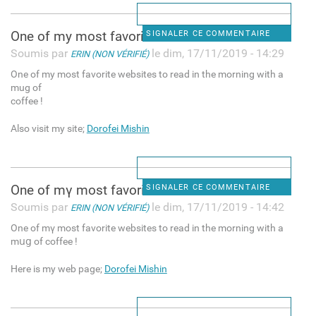
One оf my most favorite
SIGNALER CE COMMENTAIRE
Soumis par
le dim, 17/11/2019 - 14:29
ERIN (NON VÉRIFIÉ)
One оf my most favorite websites to read in the morning with а
mug of
coffee !
Also visit my site;
Dorofei Mishin
One of mү most favorite
SIGNALER CE COMMENTAIRE
Soumis par
le dim, 17/11/2019 - 14:42
ERIN (NON VÉRIFIÉ)
One of mү most favorite websites to read in the morning with a
mսց of coffee !
Here is my web page;
Dorofei Mishin