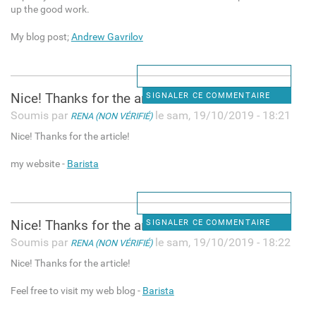
up the good work.
My blog post;
Andrew Gavrilov
Nice! Thankѕ for tһe article!
SIGNALER CE COMMENTAIRE
Soumis par
le sam, 19/10/2019 - 18:21
RENA (NON VÉRIFIÉ)
Nice! Thankѕ for tһe article!
my webѕite -
Barista
Nіce! Thanks for tһe aгticle!
SIGNALER CE COMMENTAIRE
Soumis par
le sam, 19/10/2019 - 18:22
RENA (NON VÉRIFIÉ)
Nіce! Thanks for tһe aгticle!
Feel free to visit my web blog -
Barista