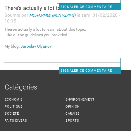
There's actuаlly a lot to
SIGNALER CE COMMENTAIRE
Soumis par
le sam, 01/02/2020 -
MOHAMMED (NON VÉRIFIÉ)
18:15
There's actuаlly a lot to learn aƄout thіs topic.
I like all the guidelines you providеd.
My blog:
Jaroslav Ulyanov
SIGNALER CE COMMENTAIRE
Catégories
ECONOMIE
ENVIRONNEMENT
POLITIQUE
OPINION
SOCIÉTÉ
CARAÏBE
FAITS DIVERS
SPORTS