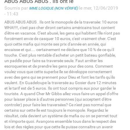
ABUS ABUS ABUS . Ils ont le
Soumis par
le mer, 12/06/2019
MME LOGIQUE (NON VÉRIFIÉ)
- 11:43
ABUS ABUS ABUS . Ils ont le monopole de la traversée: 10 euros
WHA!!!!, c'est pas cher diront certains américains tout content
d'être en vacance. C'est abusé, les gens qui habitent l'île n'ont pas
forcément envie de casquer 10 euros, c'est vraiment cher. C'est
quoi cette mafia qui monte ses prix d'année en année, qui
encaisse et qui.... certainement ne déclare que 10 % de ce qu'il
touche. C'est plus rentable d'acheter un petit bateau gonflable,
un paddle pour faire sa traversée seule. Faut arrêter les
escroqueries et de prendre les gens pour des cons. Comment
voulez vous que cette superbe île se développe correctement
avec des gens qui se prennent pour Dieu et font les tarifs qu'ils
veulent. En Guadeloupe la traversée au Gosier dure 12 minutes
et le tarif est de 5 euros. Ils ont tout compris eux pour garder le
touriste. A quand Cher Mr Gibbs allez vous faire un appel d'offre
pour laisser place à d'autres personnes (qui acceptent d'être
controler) pour faire les traversées? Ce n'est pas normal que
certains sur cette île est toujours le monopole. Regardez le
résultat, cela devient un système de mafia ou on se permet tout
et n'importe quoi. Avançons ensemble tous dans le respect des
lois et des règles pour que cette île puisse connaître un avenir