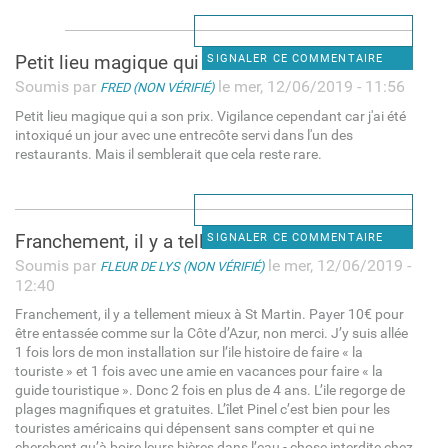
Petit lieu magique qui a son
SIGNALER CE COMMENTAIRE
Soumis par
le mer, 12/06/2019 - 11:56
FRED (NON VÉRIFIÉ)
Petit lieu magique qui a son prix. Vigilance cependant car j'ai été
intoxiqué un jour avec une entrecôte servi dans l'un des
restaurants. Mais il semblerait que cela reste rare.
Franchement, il y a tellement
SIGNALER CE COMMENTAIRE
Soumis par
le mer, 12/06/2019 -
FLEUR DE LYS (NON VÉRIFIÉ)
12:40
Franchement, il y a tellement mieux à St Martin. Payer 10€ pour
être entassée comme sur la Côte d’Azur, non merci. J’y suis allée
1 fois lors de mon installation sur l’ile histoire de faire « la
touriste » et 1 fois avec une amie en vacances pour faire « la
guide touristique ». Donc 2 fois en plus de 4 ans. L’ile regorge de
plages magnifiques et gratuites. L’îlet Pinel c’est bien pour les
touristes américains qui dépensent sans compter et qui ne
cherchent qu’à boire leurs bières dans l’eau - chose interdite chez