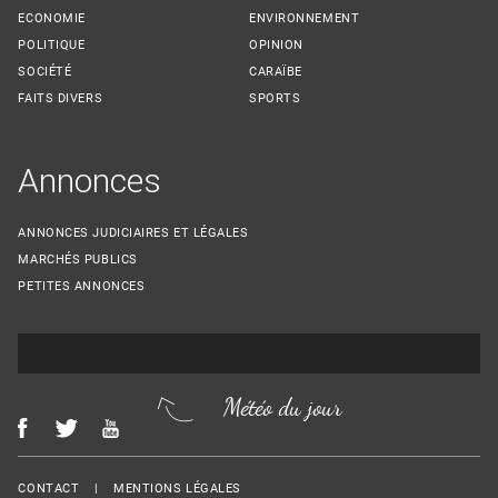
ECONOMIE
ENVIRONNEMENT
POLITIQUE
OPINION
SOCIÉTÉ
CARAÏBE
FAITS DIVERS
SPORTS
Annonces
ANNONCES JUDICIAIRES ET LÉGALES
MARCHÉS PUBLICS
PETITES ANNONCES
Météo du jour
Menu Footer
CONTACT
MENTIONS LÉGALES