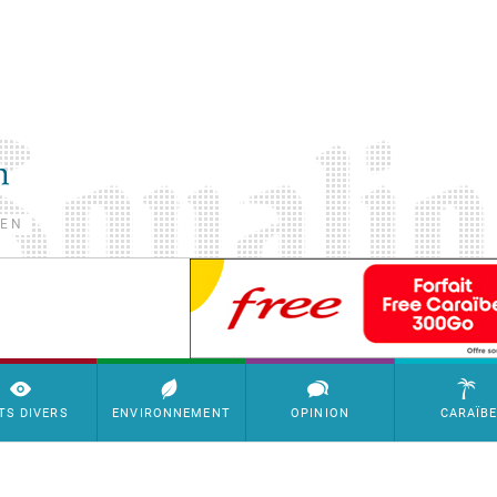
TEN
SimpleAds Block Bannière
TS DIVERS
ENVIRONNEMENT
OPINION
CARAÏB