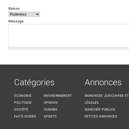
VOUS ÊTES ICI
Raison
Message
Catégories
Annonces
ECONOMIE
ENVIRONNEMENT
ANNONCES JUDICIAIRES ET
POLITIQUE
OPINION
LÉGALES
SOCIÉTÉ
CARAÏBE
MARCHÉS PUBLICS
FAITS DIVERS
SPORTS
PETITES ANNONCES