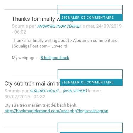
Thanks for finally writing
SIGNALER CE COMMENTAIRE
Soumis par
le mar, 24/09/2019
ANONYME (NON VÉRIFIÉ)
- 06:02
Thanks for finally writing about > Ajouter un commentaire
| SoualigaPost.com < Loved it!
My webpage ...
8 ball pool hack
Cty sửa trên mái ấm triệt để,
SIGNALER CE COMMENTAIRE
Soumis par
le mar,
SỬA ĐIỀU HÒA Ở ... (NON VÉRIFIÉ)
30/07/2019 - 04:32
Cty sửa trên mái ấm triệt để, bách bệnh.
http://bookmarkdemand.com/user.php?login=aliciagran