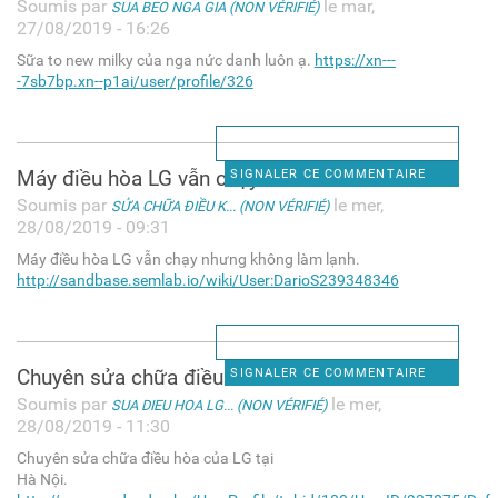
Soumis par
le mar,
SUA BEO NGA GIA (NON VÉRIFIÉ)
27/08/2019 - 16:26
Sữa to new milky của nga nức danh luôn ạ.
https://xn---
-7sb7bp.xn--p1ai/user/profile/326
Máy điều hòa LG vẫn chạy
SIGNALER CE COMMENTAIRE
Soumis par
le mer,
SỬA CHỮA ĐIỀU K... (NON VÉRIFIÉ)
28/08/2019 - 09:31
Máy điều hòa LG vẫn chạy nhưng không làm lạnh.
http://sandbase.semlab.io/wiki/User:DarioS239348346
Chuyên sửa chữa điều hòa của
SIGNALER CE COMMENTAIRE
Soumis par
le mer,
SUA DIEU HOA LG... (NON VÉRIFIÉ)
28/08/2019 - 11:30
Chuyên sửa chữa điều hòa của LG tại
Hà Nội.