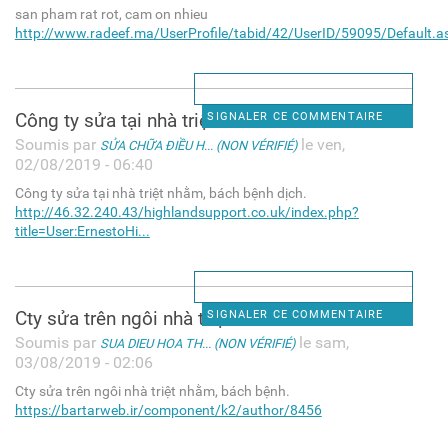
san pham rat rot, cam on nhieu
http://www.radeef.ma/UserProfile/tabid/42/UserID/59095/Default.a
Công ty sửa tại nhà triệt
SIGNALER CE COMMENTAIRE
Soumis par
le ven,
SỬA CHỮA ĐIỀU H... (NON VÉRIFIÉ)
02/08/2019 - 06:40
Công ty sửa tại nhà triệt nhằm, bách bệnh dịch.
http://46.32.240.43/highlandsupport.co.uk/index.php?
title=User:ErnestoHi...
Cty sửa trên ngôi nhà triệt
SIGNALER CE COMMENTAIRE
Soumis par
le sam,
SUA DIEU HOA TH... (NON VÉRIFIÉ)
03/08/2019 - 02:06
Cty sửa trên ngôi nhà triệt nhằm, bách bệnh.
https://bartarweb.ir/component/k2/author/8456