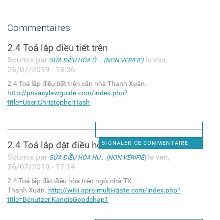
Commentaires
2.4 Toá lắp điều tiết trên
Soumis par
le ven,
SỬA ĐIỀU HÒA Ở ... (NON VÉRIFIÉ)
26/07/2019 - 13:36
2.4 Toá lắp điều tiết trên căn nhà Thanh Xuân.
http://privacylawguide.com/index.php?
title=User:ChristopherHash
2.4 Toá lắp đặt điều hòa trên
SIGNALER CE COMMENTAIRE
Soumis par
le ven,
SỬA ĐIỀU HÒA HU... (NON VÉRIFIÉ)
26/07/2019 - 17:14
2.4 Toá lắp đặt điều hòa trên ngôi nhà TX
Thanh Xuân.
http://wiki.aprs-multi-igate.com/index.php?
title=Benutzer:KandisGoodchap1