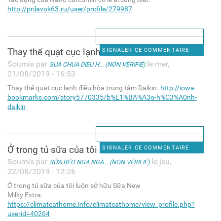
http://prilavok63.ru/user/profile/279987
Thay thế quạt cục lạnh điều
SIGNALER CE COMMENTAIRE
Soumis par
le mer,
SUA CHUA DIEU H... (NON VÉRIFIÉ)
21/08/2019 - 16:53
Thay thế quạt cục lạnh điều hòa trung tâm Daikin.
http://iowa-
bookmarks.com/story5770335/b%E1%BA%A3o-h%C3%A0nh-
daikin
Ở trong tủ sữa của tôi luôn
SIGNALER CE COMMENTAIRE
Soumis par
le jeu,
SỮA BÉO NGA NGÀ... (NON VÉRIFIÉ)
22/08/2019 - 12:26
Ở trong tủ sữa của tôi luôn sở hữu Sữa New
Milky Extra.
https://climateathome.info/climateathome/view_profile.php?
userid=40264