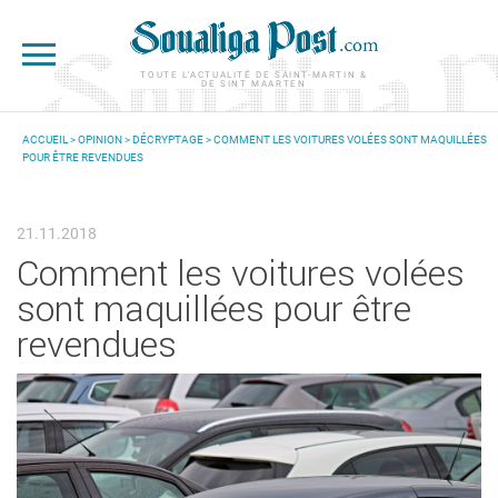
Aller au contenu principal
TOUTE L'ACTUALITÉ DE SAINT-MARTIN &
DE SINT MAARTEN
ACCUEIL
>
OPINION
>
DÉCRYPTAGE
> COMMENT LES VOITURES VOLÉES SONT MAQUILLÉES
POUR ÊTRE REVENDUES
VOUS ÊTES ICI
21.11.2018
Comment les voitures volées
sont maquillées pour être
revendues