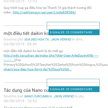
03/08/2019 - 12:53
Quy trình nạp ga điều hòa tại Thanh Trì giá thành tương đối
mềm.
http://vakhtanguri.ge/user/Linda83R566/
một.điều tiết daikin ko lạnh
SIGNALER CE COMMENTAIRE
Soumis par
le dim,
SUA DIEU HOA TA... (NON VÉRIFIÉ)
04/08/2019 - 08:40
một.điều tiết daikin ko lạnh là do mất ga.
http://wiki.varuzhan.de/index.php?title=User:ArlieDacey69&------
--------...
(Pre-
Primary%20School)%20Teacher%20Zerbe%20from%20Angus,%20usual
pham/sua-dieu-hoa-dong-da/%20sua%20di...
Tác dụng của Nano curcumin có
SIGNALER CE COMMENTAIRE
Soumis par
le jeu,
NANO CURCUMIN H... (NON VÉRIFIÉ)
08/08/2019 - 10:53
Tác dụng của Nano curcumin có lẽ ai cũng biết.