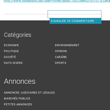
http://www.padeodco.be/UserProfile/tabid/100/UserID/937075/Defa
SIGNALER CE COMMENTAIRE
Catégories
ECONOMIE
ENVIRONNEMENT
POLITIQUE
OPINION
SOCIÉTÉ
CARAÏBE
FAITS DIVERS
SPORTS
Annonces
ANNONCES JUDICIAIRES ET LÉGALES
MARCHÉS PUBLICS
PETITES ANNONCES