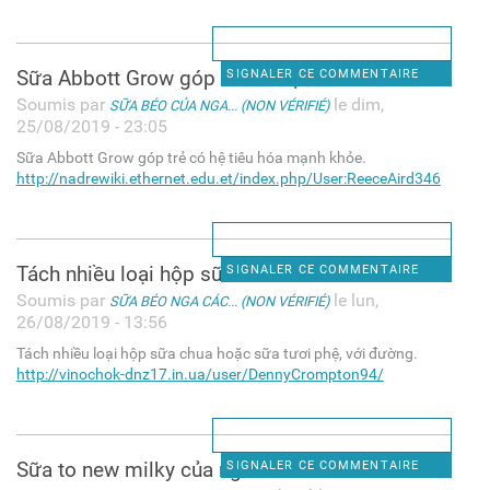
Sữa Abbott Grow góp trẻ có hệ
SIGNALER CE COMMENTAIRE
Soumis par
le dim,
SỮA BÉO CỦA NGA... (NON VÉRIFIÉ)
25/08/2019 - 23:05
Sữa Abbott Grow góp trẻ có hệ tiêu hóa mạnh khỏe.
http://nadrewiki.ethernet.edu.et/index.php/User:ReeceAird346
Tách nhiều loại hộp sữa chua
SIGNALER CE COMMENTAIRE
Soumis par
le lun,
SỮA BÉO NGA CÁC... (NON VÉRIFIÉ)
26/08/2019 - 13:56
Tách nhiều loại hộp sữa chua hoặc sữa tươi phệ, với đường.
http://vinochok-dnz17.in.ua/user/DennyCrompton94/
Sữa to new milky của nga nức
SIGNALER CE COMMENTAIRE