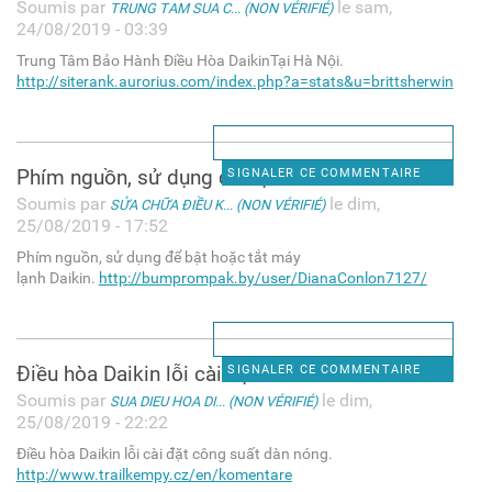
Soumis par
le sam,
TRUNG TAM SUA C... (NON VÉRIFIÉ)
24/08/2019 - 03:39
Trung Tâm Bảo Hành Điều Hòa DaikinTại Hà Nội.
http://siterank.aurorius.com/index.php?a=stats&u=brittsherwin
Phím nguồn, sử dụng để bật
SIGNALER CE COMMENTAIRE
Soumis par
le dim,
SỬA CHỮA ĐIỀU K... (NON VÉRIFIÉ)
25/08/2019 - 17:52
Phím nguồn, sử dụng để bật hoặc tắt máy
lạnh Daikin.
http://bumprompak.by/user/DianaConlon7127/
Điều hòa Daikin lỗi cài đặt
SIGNALER CE COMMENTAIRE
Soumis par
le dim,
SUA DIEU HOA DI... (NON VÉRIFIÉ)
25/08/2019 - 22:22
Điều hòa Daikin lỗi cài đặt công suất dàn nóng.
http://www.trailkempy.cz/en/komentare