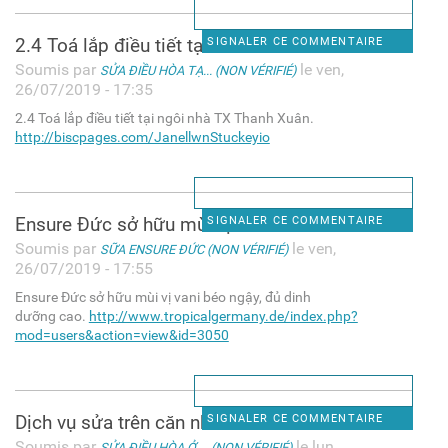
2.4 Toá lắp điều tiết tại
SIGNALER CE COMMENTAIRE
Soumis par
le ven,
SỬA ĐIỀU HÒA TẠ... (NON VÉRIFIÉ)
26/07/2019 - 17:35
2.4 Toá lắp điều tiết tại ngôi nhà TX Thanh Xuân.
http://biscpages.com/JanellwnStuckeyio
Ensure Đức sở hữu mùi vị vani
SIGNALER CE COMMENTAIRE
Soumis par
le ven,
SỮA ENSURE ĐỨC (NON VÉRIFIÉ)
26/07/2019 - 17:55
Ensure Đức sở hữu mùi vị vani béo ngậy, đủ dinh
dưỡng cao.
http://www.tropicalgermany.de/index.php?
mod=users&action=view&id=3050
Dịch vụ sửa trên căn nhà
SIGNALER CE COMMENTAIRE
Soumis par
le lun,
SỬA ĐIỀU HÒA Ở ... (NON VÉRIFIÉ)