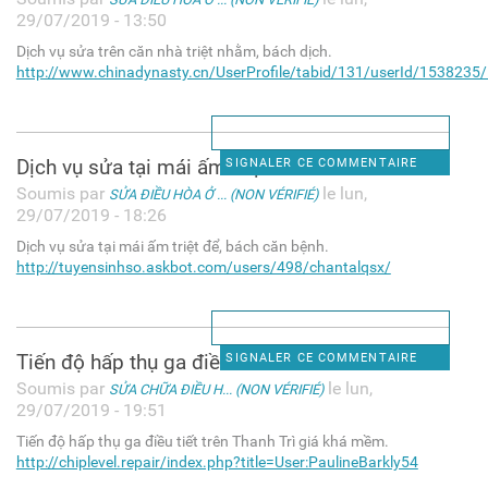
29/07/2019 - 13:50
Dịch vụ sửa trên căn nhà triệt nhằm, bách dịch.
http://www.chinadynasty.cn/UserProfile/tabid/131/userId/1538235/D
Dịch vụ sửa tại mái ấm triệt
SIGNALER CE COMMENTAIRE
Soumis par
le lun,
SỬA ĐIỀU HÒA Ở ... (NON VÉRIFIÉ)
29/07/2019 - 18:26
Dịch vụ sửa tại mái ấm triệt để, bách căn bệnh.
http://tuyensinhso.askbot.com/users/498/chantalqsx/
Tiến độ hấp thụ ga điều tiết
SIGNALER CE COMMENTAIRE
Soumis par
le lun,
SỬA CHỮA ĐIỀU H... (NON VÉRIFIÉ)
29/07/2019 - 19:51
Tiến độ hấp thụ ga điều tiết trên Thanh Trì giá khá mềm.
http://chiplevel.repair/index.php?title=User:PaulineBarkly54