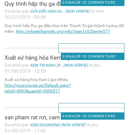
Quy trình hấp thụ ga điều hòa
SIGNALER CE COMMENTAIRE
Soumis par
le mar,
SỬA ĐIỀU HÒA HU... (NON VÉRIFIÉ)
30/07/2019 - 05:08
Quy trình hấp thụ ga điều hòa trên Thanh Trì giá thành tương đối
mềm.
http://wheelchairwiki.org/wiki/User:LUCDexter577
Xuất xứ hàng hóa Kem Lipo
SIGNALER CE COMMENTAIRE
Soumis par
le jeu,
KEM TRỊ NÁM LIP... (NON VÉRIFIÉ)
01/08/2019 - 12:58
Xuất xứ hàng hóa Kem Lipo White.
http://yourcourse.us/Default.aspx?
tabid=4993&userId=4306517
san pham rat rot, cam on
SIGNALER CE COMMENTAIRE
Soumis par
le jeu,
KEM SKGINSENG (NON VÉRIFIÉ)
01/08/2019 - 17:02