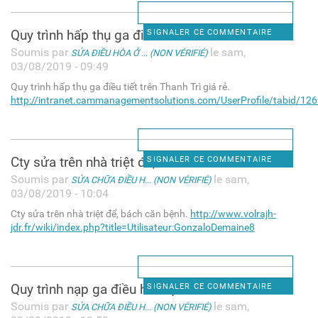
Quy trình hấp thụ ga điều
SIGNALER CE COMMENTAIRE
Soumis par
le sam,
SỬA ĐIỀU HÒA Ở ... (NON VÉRIFIÉ)
03/08/2019 - 09:49
Quy trình hấp thụ ga điều tiết trên Thanh Trì giá rẻ.
http://intranet.cammanagementsolutions.com/UserProfile/tabid/1269
Cty sửa trên nhà triệt để,
SIGNALER CE COMMENTAIRE
Soumis par
le sam,
SỬA CHỮA ĐIỀU H... (NON VÉRIFIÉ)
03/08/2019 - 10:04
Cty sửa trên nhà triệt để, bách căn bệnh.
http://www.volrajh-
jdr.fr/wiki/index.php?title=Utilisateur:GonzaloDemaine8
Quy trình nạp ga điều hòa tại
SIGNALER CE COMMENTAIRE
Soumis par
le sam,
SỬA CHỮA ĐIỀU H... (NON VÉRIFIÉ)