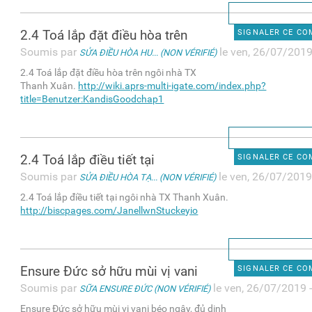
2.4 Toá lắp đặt điều hòa trên
SIGNALER CE C
Soumis par
le ven, 26/07/2019
SỬA ĐIỀU HÒA HU... (NON VÉRIFIÉ)
2.4 Toá lắp đặt điều hòa trên ngôi nhà TX
Thanh Xuân.
http://wiki.aprs-multi-igate.com/index.php?
title=Benutzer:KandisGoodchap1
2.4 Toá lắp điều tiết tại
SIGNALER CE C
Soumis par
le ven, 26/07/2019
SỬA ĐIỀU HÒA TẠ... (NON VÉRIFIÉ)
2.4 Toá lắp điều tiết tại ngôi nhà TX Thanh Xuân.
http://biscpages.com/JanellwnStuckeyio
Ensure Đức sở hữu mùi vị vani
SIGNALER CE C
Soumis par
le ven, 26/07/2019 
SỮA ENSURE ĐỨC (NON VÉRIFIÉ)
Ensure Đức sở hữu mùi vị vani béo ngậy, đủ dinh