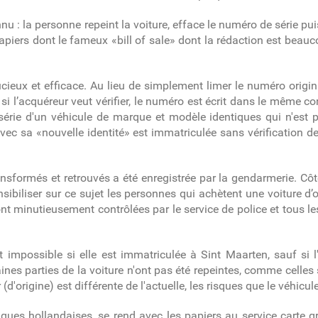
u : la personne repeint la voiture, efface le numéro de série puis
papiers dont le fameux «bill of sale» dont la rédaction est bea
ieux et efficace. Au lieu de simplement limer le numéro original 
i l’acquéreur veut vérifier, le numéro est écrit dans le même cor
ie d'un véhicule de marque et modèle identiques qui n'est plus
vec sa «nouvelle identité» est immatriculée sans vérification d
nsformés et retrouvés a été enregistrée par la gendarmerie. Côté
sibiliser sur ce sujet les personnes qui achètent une voiture d’o
t sont minutieusement contrôlées par le service de police et tou
 impossible si elle est immatriculée à Sint Maarten, sauf si l'
taines parties de la voiture n'ont pas été repeintes, comme celle
(d'origine) est différente de l'actuelle, les risques que le véhicu
ues hollandaises, se rend avec les papiers au service carte gr