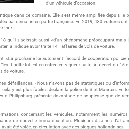
d'un véhicule d'occasion.
dentique dans ce domaine. Elle s’est même amplifiée depuis le 
olés par semaine en partie française. En 2019, 480 voitures ont 
r jour.
018 qu’il s’agissait aussi «d’un phénomène préoccupant mais [e
ten a indiqué avoir traité 141 affaires de vols de voiture.
nt. «La prochaine loi autorisant l’accord de coopération policière
l’île». Ladite loi est en entrée en vigueur suite au décret du 1
cs de voiture.
nes défaillances. «Nous n’avons pas de statistiques ou d’infor
 cela y est plus facile», déclare la police de Sint Maarten. En 
ités à Philipsburg présente davantage de souplesse que de rem
ormations concernant les véhicules, notamment les numéros 
ande de nouvelle immatriculation. Plusieurs dizaines d’affair
i avait été volée, en circulation avec des plaques hollandaises.