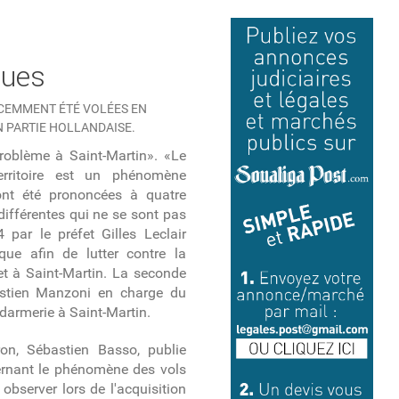
dues
ÉCEMMENT ÉTÉ VOLÉES EN
N PARTIE HOLLANDAISE.
problème à Saint-Martin». «Le
erritoire est un phénomène
ont été prononcées à quatre
différentes qui ne se sont pas
 par le préfet Gilles Leclair
e afin de lutter contre la
t à Saint-Martin. La seconde
astien Manzoni en charge du
rmerie à Saint-Martin.
on, Sébastien Basso, publie
ernant
le phénomène des vols
observer lors de l'acquisition