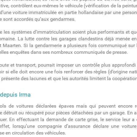
iative, contrôlent eux-mêmes le véhicule (vérification de la peintu
le d’une voiture immatriculée en partie hollandaise par une perso
 ne sont accordés qu’aux gendarmes.
t que les systèmes d’immatriculation soient plus performants et q
omaine. La lutte contre les garages clandestins déjà menée en 
 Sint Maarten. Si la gendarmerie a plusieurs fois communiqué s
 de telles enquêtes dans ses nombreux communiqués de presse.
ute et transport, pourrait imposer un contrôle plus approfondi 
r si elle doit encore une fois renforcer des règles (d’origine na
e présente des lacunes et que les autorités limitent la coopératio
e depuis Irma
 vols de voitures déclarées épaves mais qui peuvent encore 
re détruit ou récupéré pour pièces détachées par un garage. En a
quer. En effectuant la demande de carte grise, le service leur a 
effet, lorsqu’une compagnie d’assurance déclare une voiture 
ise en circulation des véhicules.