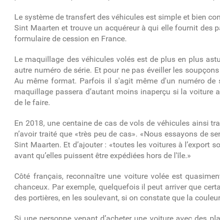
Le système de transfert des véhicules est simple et bien conn
Sint Maarten et trouve un acquéreur à qui elle fournit des 
formulaire de cession en France.
Le maquillage des véhicules volés est de plus en plus astuc
autre numéro de série. Et pour ne pas éveiller les soupçons s
Au même format. Parfois il s'agit même d'un numéro de sér
maquillage passera d’autant moins inaperçu si la voiture a
de le faire.
En 2018, une centaine de cas de vols de véhicules ainsi tra
n’avoir traité que «très peu de cas». «Nous essayons de sen
Sint Maarten. Et d’ajouter : «toutes les voitures à l’expor
avant qu’elles puissent être expédiées hors de l'île.»
Côté français, reconnaître une voiture volée est quasiment
chanceux. Par exemple, q
uelquefois il peut arriver que cer
des portières, en les soulevant, si on constate que la couleur 
Si une personne venant d’acheter une voiture avec des plaq