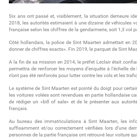
Six ans ont passé et, visiblement, la situation demeure i
2018, les autorités estimaient à une dizaine de véhicules v
française selon les chiffres de la gendarmerie, soit 1,3 vol pa
Côté hollandais, la police de Sint Maarten admettait en 2
donner de chiffres exacts». Fin 2019, le parquet de Sint Maar
A la fin de sa mission en 2014, le préfet Leclair était confia
permettra de renforcer les moyens d’enquête à l’échelle de 
n’ont pas été renforcés pour lutter contre les vols et les trafi
Le système de Sint Maarten est pointé du doigt pour certai
les voitures volées sont revendues en partie hollandaise car
de rédiger un «bill of sale» et de le présenter aux autor
français.
Au bureau des immatriculations à Sint Maarten, les inf
suffisamment et/ou correctement vérifiées lors d’une dem
personnes de la partie française ont retrouvé leur voiture qu