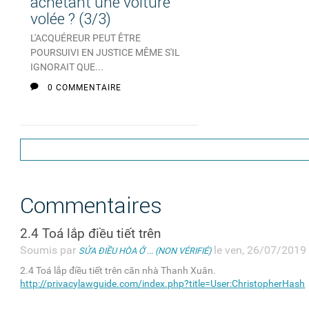
achetant une voiture
volée ? (3/3)
L'ACQUÉREUR PEUT ÊTRE
POURSUIVI EN JUSTICE MÊME S'IL
IGNORAIT QUE...
0 COMMENTAIRE
Commentaires
2.4 Toá lắp điều tiết trên
Soumis par
le ven, 26/07/2019 
SỬA ĐIỀU HÒA Ở ... (NON VÉRIFIÉ)
2.4 Toá lắp điều tiết trên căn nhà Thanh Xuân.
http://privacylawguide.com/index.php?title=User:ChristopherHash