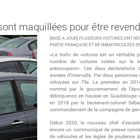
sont maquillées pour être reven
[MISE A JOUR] PLUSIEURS VOITURES ONT R
PARTIE FRANÇAISE ET RÉ-IMMATRICULÉES E
«Le trafic de voitures est un véritable 
nombre de voitures volées sur le t
préoccupant». Ces deux déclarations 
années d’intervalle. Par deux personnes 
côtoyées sur l’île. La première en 2014
nommé par le gouvernement de l’époqu
délinquance en hausse en Guadeloupe e
en 2018 par le lieutenant-colonel Séb
commandement de la compagnie de genda
Début 2020, le nouveau chef d'escadr
encore un communiqué de presse conc
de véhicules et les règles de prudence à 