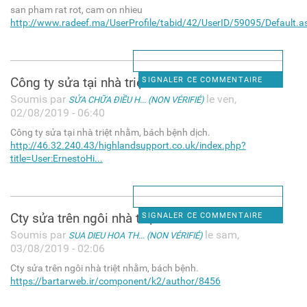
san pham rat rot, cam on nhieu
http://www.radeef.ma/UserProfile/tabid/42/UserID/59095/Default.a
Công ty sửa tại nhà triệt
SIGNALER CE COMMENTAIRE
Soumis par
le ven,
SỬA CHỮA ĐIỀU H... (NON VÉRIFIÉ)
02/08/2019 - 06:40
Công ty sửa tại nhà triệt nhằm, bách bệnh dịch.
http://46.32.240.43/highlandsupport.co.uk/index.php?
title=User:ErnestoHi...
Cty sửa trên ngôi nhà triệt
SIGNALER CE COMMENTAIRE
Soumis par
le sam,
SUA DIEU HOA TH... (NON VÉRIFIÉ)
03/08/2019 - 02:06
Cty sửa trên ngôi nhà triệt nhằm, bách bệnh.
https://bartarweb.ir/component/k2/author/8456