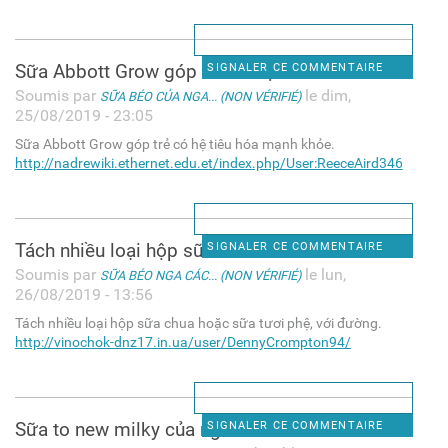
Sữa Abbott Grow góp trẻ có hệ
SIGNALER CE COMMENTAIRE
Soumis par
le dim,
SỮA BÉO CỦA NGA... (NON VÉRIFIÉ)
25/08/2019 - 23:05
Sữa Abbott Grow góp trẻ có hệ tiêu hóa mạnh khỏe.
http://nadrewiki.ethernet.edu.et/index.php/User:ReeceAird346
Tách nhiều loại hộp sữa chua
SIGNALER CE COMMENTAIRE
Soumis par
le lun,
SỮA BÉO NGA CÁC... (NON VÉRIFIÉ)
26/08/2019 - 13:56
Tách nhiều loại hộp sữa chua hoặc sữa tươi phệ, với đường.
http://vinochok-dnz17.in.ua/user/DennyCrompton94/
Sữa to new milky của nga nức
SIGNALER CE COMMENTAIRE