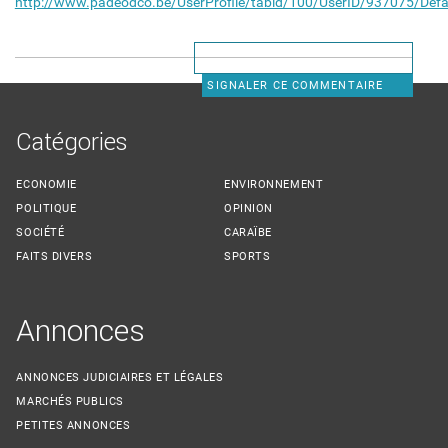
http://www.padeodco.be/UserProfile/tabid/100/UserID/937075/Defa
SIGNALER CE COMMENTAIRE
Catégories
ECONOMIE
ENVIRONNEMENT
POLITIQUE
OPINION
SOCIÉTÉ
CARAÏBE
FAITS DIVERS
SPORTS
Annonces
ANNONCES JUDICIAIRES ET LÉGALES
MARCHÉS PUBLICS
PETITES ANNONCES