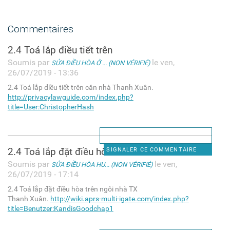
Commentaires
2.4 Toá lắp điều tiết trên
Soumis par
le ven,
SỬA ĐIỀU HÒA Ở ... (NON VÉRIFIÉ)
26/07/2019 - 13:36
2.4 Toá lắp điều tiết trên căn nhà Thanh Xuân.
http://privacylawguide.com/index.php?
title=User:ChristopherHash
2.4 Toá lắp đặt điều hòa trên
SIGNALER CE COMMENTAIRE
Soumis par
le ven,
SỬA ĐIỀU HÒA HU... (NON VÉRIFIÉ)
26/07/2019 - 17:14
2.4 Toá lắp đặt điều hòa trên ngôi nhà TX
Thanh Xuân.
http://wiki.aprs-multi-igate.com/index.php?
title=Benutzer:KandisGoodchap1