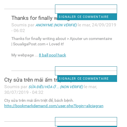
Thanks for finally writing
SIGNALER CE COMMENTAIRE
Soumis par
le mar, 24/09/2019
ANONYME (NON VÉRIFIÉ)
- 06:02
Thanks for finally writing about > Ajouter un commentaire
| SoualigaPost.com < Loved it!
My webpage ...
8 ball pool hack
Cty sửa trên mái ấm triệt để,
SIGNALER CE COMMENTAIRE
Soumis par
le mar,
SỬA ĐIỀU HÒA Ở ... (NON VÉRIFIÉ)
30/07/2019 - 04:32
Cty sửa trên mái ấm triệt để, bách bệnh.
http://bookmarkdemand.com/user.php?login=aliciagran