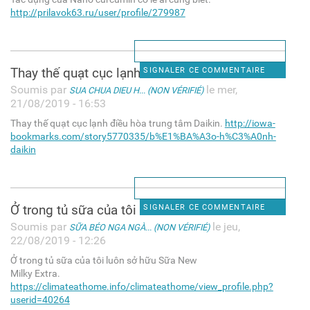
http://prilavok63.ru/user/profile/279987
Thay thế quạt cục lạnh điều
SIGNALER CE COMMENTAIRE
Soumis par
le mer,
SUA CHUA DIEU H... (NON VÉRIFIÉ)
21/08/2019 - 16:53
Thay thế quạt cục lạnh điều hòa trung tâm Daikin.
http://iowa-
bookmarks.com/story5770335/b%E1%BA%A3o-h%C3%A0nh-
daikin
Ở trong tủ sữa của tôi luôn
SIGNALER CE COMMENTAIRE
Soumis par
le jeu,
SỮA BÉO NGA NGÀ... (NON VÉRIFIÉ)
22/08/2019 - 12:26
Ở trong tủ sữa của tôi luôn sở hữu Sữa New
Milky Extra.
https://climateathome.info/climateathome/view_profile.php?
userid=40264