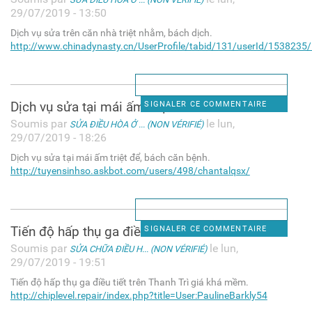
29/07/2019 - 13:50
Dịch vụ sửa trên căn nhà triệt nhằm, bách dịch.
http://www.chinadynasty.cn/UserProfile/tabid/131/userId/1538235/D
Dịch vụ sửa tại mái ấm triệt
SIGNALER CE COMMENTAIRE
Soumis par
le lun,
SỬA ĐIỀU HÒA Ở ... (NON VÉRIFIÉ)
29/07/2019 - 18:26
Dịch vụ sửa tại mái ấm triệt để, bách căn bệnh.
http://tuyensinhso.askbot.com/users/498/chantalqsx/
Tiến độ hấp thụ ga điều tiết
SIGNALER CE COMMENTAIRE
Soumis par
le lun,
SỬA CHỮA ĐIỀU H... (NON VÉRIFIÉ)
29/07/2019 - 19:51
Tiến độ hấp thụ ga điều tiết trên Thanh Trì giá khá mềm.
http://chiplevel.repair/index.php?title=User:PaulineBarkly54