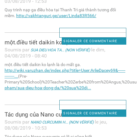
03/08/2019 - 12:53
Quy trình nạp ga điều hòa tại Thanh Trì giá thành tương đối
mềm.
http://vakhtanguri.ge/user/Linda83R566/
một.điều tiết daikin ko lạnh
SIGNALER CE COMMENTAIRE
Soumis par
le dim,
SUA DIEU HOA TA... (NON VÉRIFIÉ)
04/08/2019 - 08:40
một.điều tiết daikin ko lạnh là do mất ga.
http://wiki.varuzhan.de/index.php?title=User:ArlieDacey69&------
--------...
(Pre-
Primary%20School)%20Teacher%20Zerbe%20from%20Angus,%20usual
pham/sua-dieu-hoa-dong-da/%20sua%20di...
Tác dụng của Nano curcumin có
SIGNALER CE COMMENTAIRE
Soumis par
le jeu,
NANO CURCUMIN H... (NON VÉRIFIÉ)
08/08/2019 - 10:53
Tác dụng của Nano curcumin có lẽ ai cũng biết.