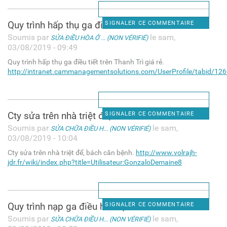
Quy trình hấp thụ ga điều
SIGNALER CE COMMENTAIRE
Soumis par
le sam,
SỬA ĐIỀU HÒA Ở ... (NON VÉRIFIÉ)
03/08/2019 - 09:49
Quy trình hấp thụ ga điều tiết trên Thanh Trì giá rẻ.
http://intranet.cammanagementsolutions.com/UserProfile/tabid/1269
Cty sửa trên nhà triệt để,
SIGNALER CE COMMENTAIRE
Soumis par
le sam,
SỬA CHỮA ĐIỀU H... (NON VÉRIFIÉ)
03/08/2019 - 10:04
Cty sửa trên nhà triệt để, bách căn bệnh.
http://www.volrajh-
jdr.fr/wiki/index.php?title=Utilisateur:GonzaloDemaine8
Quy trình nạp ga điều hòa tại
SIGNALER CE COMMENTAIRE
Soumis par
le sam,
SỬA CHỮA ĐIỀU H... (NON VÉRIFIÉ)