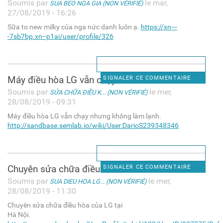
Soumis par
le mar,
SUA BEO NGA GIA (NON VÉRIFIÉ)
27/08/2019 - 16:26
Sữa to new milky của nga nức danh luôn ạ.
https://xn---
-7sb7bp.xn--p1ai/user/profile/326
Máy điều hòa LG vẫn chạy
SIGNALER CE COMMENTAIRE
Soumis par
le mer,
SỬA CHỮA ĐIỀU K... (NON VÉRIFIÉ)
28/08/2019 - 09:31
Máy điều hòa LG vẫn chạy nhưng không làm lạnh.
http://sandbase.semlab.io/wiki/User:DarioS239348346
Chuyên sửa chữa điều hòa của
SIGNALER CE COMMENTAIRE
Soumis par
le mer,
SUA DIEU HOA LG... (NON VÉRIFIÉ)
28/08/2019 - 11:30
Chuyên sửa chữa điều hòa của LG tại
Hà Nội.