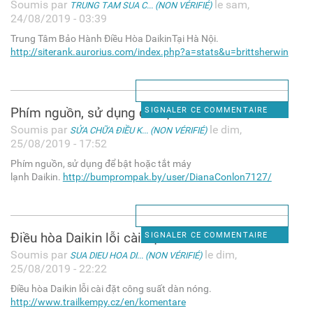
Soumis par
le sam,
TRUNG TAM SUA C... (NON VÉRIFIÉ)
24/08/2019 - 03:39
Trung Tâm Bảo Hành Điều Hòa DaikinTại Hà Nội.
http://siterank.aurorius.com/index.php?a=stats&u=brittsherwin
Phím nguồn, sử dụng để bật
SIGNALER CE COMMENTAIRE
Soumis par
le dim,
SỬA CHỮA ĐIỀU K... (NON VÉRIFIÉ)
25/08/2019 - 17:52
Phím nguồn, sử dụng để bật hoặc tắt máy
lạnh Daikin.
http://bumprompak.by/user/DianaConlon7127/
Điều hòa Daikin lỗi cài đặt
SIGNALER CE COMMENTAIRE
Soumis par
le dim,
SUA DIEU HOA DI... (NON VÉRIFIÉ)
25/08/2019 - 22:22
Điều hòa Daikin lỗi cài đặt công suất dàn nóng.
http://www.trailkempy.cz/en/komentare