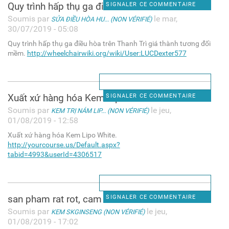
Quy trình hấp thụ ga điều hòa
SIGNALER CE COMMENTAIRE
Soumis par
le mar,
SỬA ĐIỀU HÒA HU... (NON VÉRIFIÉ)
30/07/2019 - 05:08
Quy trình hấp thụ ga điều hòa trên Thanh Trì giá thành tương đối
mềm.
http://wheelchairwiki.org/wiki/User:LUCDexter577
Xuất xứ hàng hóa Kem Lipo
SIGNALER CE COMMENTAIRE
Soumis par
le jeu,
KEM TRỊ NÁM LIP... (NON VÉRIFIÉ)
01/08/2019 - 12:58
Xuất xứ hàng hóa Kem Lipo White.
http://yourcourse.us/Default.aspx?
tabid=4993&userId=4306517
san pham rat rot, cam on
SIGNALER CE COMMENTAIRE
Soumis par
le jeu,
KEM SKGINSENG (NON VÉRIFIÉ)
01/08/2019 - 17:02