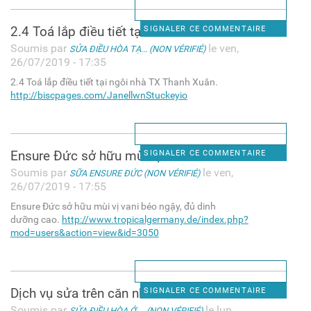
2.4 Toá lắp điều tiết tại
SIGNALER CE COMMENTAIRE
Soumis par
le ven,
SỬA ĐIỀU HÒA TẠ... (NON VÉRIFIÉ)
26/07/2019 - 17:35
2.4 Toá lắp điều tiết tại ngôi nhà TX Thanh Xuân.
http://biscpages.com/JanellwnStuckeyio
Ensure Đức sở hữu mùi vị vani
SIGNALER CE COMMENTAIRE
Soumis par
le ven,
SỮA ENSURE ĐỨC (NON VÉRIFIÉ)
26/07/2019 - 17:55
Ensure Đức sở hữu mùi vị vani béo ngậy, đủ dinh
dưỡng cao.
http://www.tropicalgermany.de/index.php?
mod=users&action=view&id=3050
Dịch vụ sửa trên căn nhà
SIGNALER CE COMMENTAIRE
Soumis par
le lun,
SỬA ĐIỀU HÒA Ở ... (NON VÉRIFIÉ)