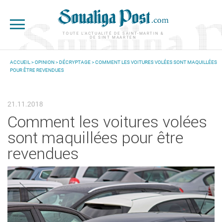
Aller au contenu principal
TOUTE L'ACTUALITÉ DE SAINT-MARTIN &
DE SINT MAARTEN
ACCUEIL
>
OPINION
>
DÉCRYPTAGE
> COMMENT LES VOITURES VOLÉES SONT MAQUILLÉES
POUR ÊTRE REVENDUES
VOUS ÊTES ICI
21.11.2018
Comment les voitures volées
sont maquillées pour être
revendues