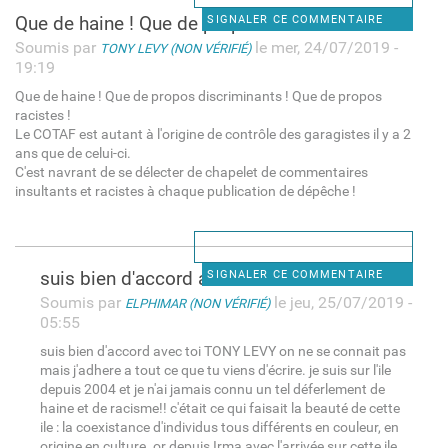
Que de haine ! Que de propos
SIGNALER CE COMMENTAIRE
Soumis par
le mer, 24/07/2019 -
TONY LEVY (NON VÉRIFIÉ)
19:19
Que de haine ! Que de propos discriminants ! Que de propos
racistes !
Le COTAF est autant à l'origine de contrôle des garagistes il y a 2
ans que de celui-ci.
C'est navrant de se délecter de chapelet de commentaires
insultants et racistes à chaque publication de dépêche !
suis bien d'accord avec toi
SIGNALER CE COMMENTAIRE
Soumis par
le jeu, 25/07/2019 -
ELPHIMAR (NON VÉRIFIÉ)
05:55
suis bien d'accord avec toi TONY LEVY on ne se connait pas
mais j'adhere a tout ce que tu viens d'écrire. je suis sur l'ile
depuis 2004 et je n'ai jamais connu un tel déferlement de
haine et de racisme!! c'était ce qui faisait la beauté de cette
ile : la coexistance d'individus tous différents en couleur, en
origine en culture. or depuis Irma avec l'arrivée sur cette ile