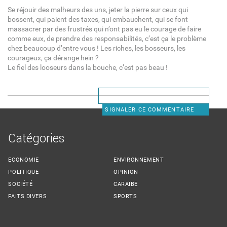
Se réjouir des malheurs des uns, jeter la pierre sur ceux qui
bossent, qui paient des taxes, qui embauchent, qui se font
massacrer par des frustrés qui n’ont pas eu le courage de faire
comme eux, de prendre des responsabilités, c’est ça le problème
chez beaucoup d’entre vous ! Les riches, les bosseurs, les
courageux, ça dérange hein ?
Le fiel des looseurs dans la bouche, c’est pas beau !
SIGNALER CE COMMENTAIRE
Catégories
ECONOMIE
ENVIRONNEMENT
POLITIQUE
OPINION
SOCIÉTÉ
CARAÏBE
FAITS DIVERS
SPORTS