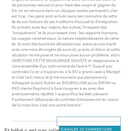
de personnes venues ici pour faire des coups et gagner du
fric on se retrouve dans un cloaque raciste permanent, c'en
est trop. Ces gens sont arrivés sans rien connaitre de cette
ile de son histoire de ses traditions d'accueil et d'intégration.
Ils arrivent avec leur mépris des autres, l'irrespect des
"conquérants" et ils pourrissent tout : les rapports humains,
les usages commerciaux, la nature resplendissante de cette
ile. ils sont des bactéries dévastatrices. perso je suis marié
avec une noire étrangère de surcroit, je suis un blanc et cette
situation ne me pose et ne nous pose aucun problème. alors
ARRETONS CETTE MASCARADE RACISTE et réapprenons a
vivre ensemble d'un coté comme de l'autre !!! Quand aux
controles il y en a toujours eu a la BO a grand case a Marigot
et c'est tant mieux et je me souviens que personne n'y
échappait autant Ruben au BOUBOUJAM qu'au BIKINI ou
KKO meme Raymond à baie rouge en a eu avec des
avertissements répétés !! aujourd'hui les bien pensant
fraichement débarqués de contrées lointaines ont eu raison
de lui mais bon c'est une autre histoire !
Et bébé c est pas jolie jolie
SIGNALER CE COMMENTAIRE