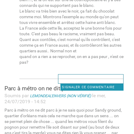
connards qui ne supportent pas le blanc.
Le blanc va très bien avec le noir, ça fait du chocolat
comme moi. Montrons l'exemple au monde qu'on peut
tous vivre ensemble et arrêtez cette haine anti blanc.
La France aide cette île, acceptez le une bonne fois pour
toute. C'est pas beau le racisme, vraiment pas beau.
Quant aux contôles, c'est normal qu'ils contrôlent, c'est
comme ça en France aussi, et ils contrôleront les autres
quartiers aussi.. Normal non et
quand on a rien a se reprocher, on en a pas peur , n'est ce
pas?
Parc à métro on ne dit parc à
SIGNALER CE COMMENTAIRE
Soumis par
le mer,
LEMONDEAL'ENVERS (NON VÉRIFIÉ)
24/07/2019 - 14:52
Parc à métro on ne dit parc à je ne sais quoi pour Sandy ground,
quartier d'orléans mais cela ne marche que dans un sens ... on
se permet plein de chose ... quand les métros vous filent du
pognon pour remettre l'ile soit disant sur pied (au bout de deux
ans c'est tjrs la merde) vous ne dites rien là vous prenez ... par