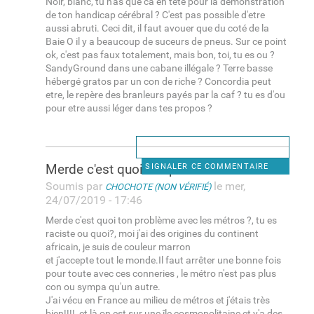
Noir, blanc, tu n'as que ca en tete pour la démonstration
de ton handicap cérébral ? C'est pas possible d'etre
aussi abruti. Ceci dit, il faut avouer que du coté de la
Baie O il y a beaucoup de suceurs de pneus. Sur ce point
ok, c'est pas faux totalement, mais bon, toi, tu es ou ?
SandyGround dans une cabane illégale ? Terre basse
hébergé gratos par un con de riche ? Concordia peut
etre, le repère des branleurs payés par la caf ? tu es d'ou
pour etre aussi léger dans tes propos ?
Merde c'est quoi ton problème
SIGNALER CE COMMENTAIRE
Soumis par
le mer,
CHOCHOTE (NON VÉRIFIÉ)
24/07/2019 - 17:46
Merde c'est quoi ton problème avec les métros ?, tu es
raciste ou quoi?, moi j'ai des origines du continent
africain, je suis de couleur marron
et j'accepte tout le monde.Il faut arrêter une bonne fois
pour toute avec ces conneries , le métro n'est pas plus
con ou sympa qu'un autre.
J'ai vécu en France au milieu de métros et j'étais très
bien!!!!, et là on est sur une île cosmopolitaine et y'a des