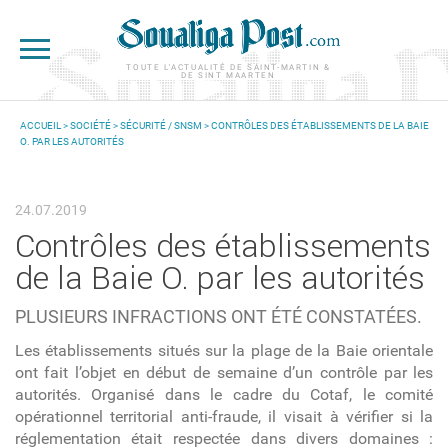
Aller au contenu principal
TOUTE L'ACTUALITÉ DE SAINT-MARTIN &
DE SINT MAARTEN
ACCUEIL
>
SOCIÉTÉ
>
SÉCURITÉ / SNSM
> CONTRÔLES DES ÉTABLISSEMENTS DE LA BAIE
O. PAR LES AUTORITÉS
VOUS ÊTES ICI
24.07.2019
Contrôles des établissements
de la Baie O. par les autorités
PLUSIEURS INFRACTIONS ONT ÉTÉ CONSTATÉES.
Les établissements situés sur la plage de la Baie orientale
ont fait l’objet en début de semaine d’un contrôle par les
autorités. Organisé dans le cadre du Cotaf, le comité
opérationnel territorial anti-fraude, il visait à vérifier si la
réglementation était respectée dans divers domaines :