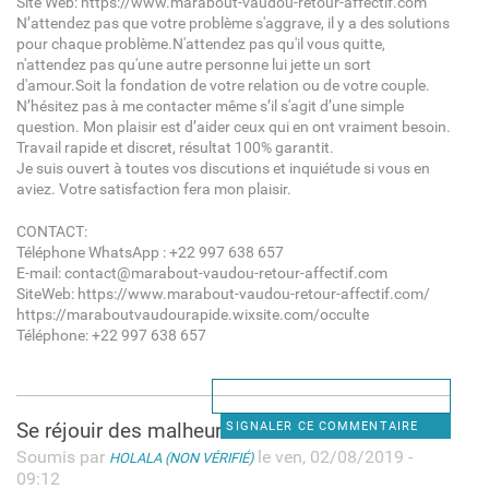
Site Web: https://www.marabout-vaudou-retour-affectif.com
N’attendez pas que votre problème s'aggrave, il y a des solutions
pour chaque problème.N'attendez pas qu'il vous quitte,
n'attendez pas qu'une autre personne lui jette un sort
d'amour.Soit la fondation de votre relation ou de votre couple.
N’hésitez pas à me contacter même s’il s'agit d’une simple
question. Mon plaisir est d’aider ceux qui en ont vraiment besoin.
Travail rapide et discret, résultat 100% garantit.
Je suis ouvert à toutes vos discutions et inquiétude si vous en
aviez. Votre satisfaction fera mon plaisir.
CONTACT:
Téléphone WhatsApp : +22 997 638 657
E-mail: contact@marabout-vaudou-retour-affectif.com
SiteWeb: https://www.marabout-vaudou-retour-affectif.com/
https://maraboutvaudourapide.wixsite.com/occulte
Téléphone: +22 997 638 657
Se réjouir des malheurs des
SIGNALER CE COMMENTAIRE
Soumis par
le ven, 02/08/2019 -
HOLALA (NON VÉRIFIÉ)
09:12