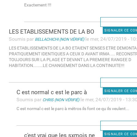
Exactement !!!
LES ETABLISSEMENTS DE LA BO
SIGNALER CE C
Soumis par
le mer, 24/07/2019 - 10
BELLACHICHI (NON VÉRIFIÉ)
LES ETABLISSEMENTS DE LA BO ETAIENT SENSES ETRE DEMONTAB
PRATIQUEMENT IDENTIQUES A CEUX D AVANT IRMA .... RECONSTR
TOUJOURS SUR LA PLAGE ET DEVANT LA PREMIERE RANGEE D
HABITATION........LE CHANGEMENT DANS LA CONTINUITE!!!
C est normal c est le parc à
SIGNALER CE C
Soumis par
le mer, 24/07/2019 - 13:3
CHRIS (NON VÉRIFIÉ)
C est normal c est le parc à métros ils font ce qu ils veulent...
c'est vrai que les sxmois ne
SIGNALER CE C