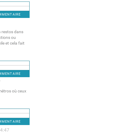
OMMENTAIRE
es restos dans
uctions ou
le et cela fait
OMMENTAIRE
7
 métros où ceux
OMMENTAIRE
14:47