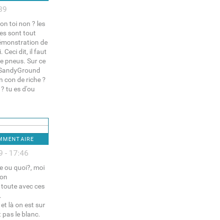
39
bon toi non ? les
es sont tout
 démonstration de
Ceci dit, il faut
de pneus. Sur ce
 ? SandyGround
n con de riche ?
 ? tu es d'ou
OMMENTAIRE
 - 17:46
te ou quoi?, moi
ron
r toute avec ces
.
 et là on est sur
 pas le blanc.