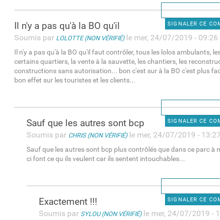
Il n'y a pas qu'à la BO qu'il
SIGNALER CE C
Soumis par
le mer, 24/07/2019 - 09:26
LOLOTTE (NON VÉRIFIÉ)
Il n'y a pas qu'à la BO qu'il faut contrôler, tous les lolos ambulants, l
certains quartiers, la vente à la sauvette, les chantiers, les reconstr
constructions sans autorisation... bon c'est sur à la BO c'est plus faci
bon effet sur les touristes et les clients...
Sauf que les autres sont bcp
SIGNALER CE C
Soumis par
le mer, 24/07/2019 - 13:2
CHRIS (NON VÉRIFIÉ)
Sauf que les autres sont bcp plus contrôlés que dans ce parc à
ci font ce qu ils veulent car ils sentent intouchables...
Exactement !!!
SIGNALER CE C
Soumis par
le mer, 24/07/2019 - 
SYLOU (NON VÉRIFIÉ)