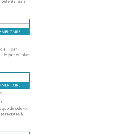
compétents mais
OMMENTAIRE
ôle ... par
. le jour où plus
OMMENTAIRE
19
 !
 que de celui-ci.
et racistes à