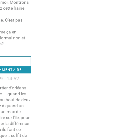
me moi. Montrons
z cette haine
te. C'est pas
mme ça en
 Normal non et
as?
OMMENTAIRE
9 - 14:52
tier d'orléans
 ... quand les
 (au bout de deux
re à quand un
er un max de
e sur l'ile, pour
uer la différence
ils font ce
que .. suffit de