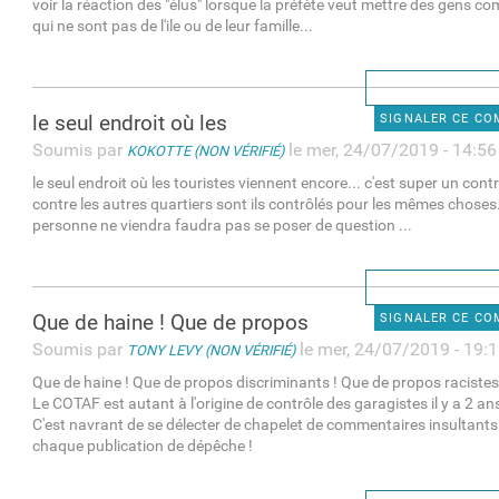
voir la réaction des "élus" lorsque la préfète veut mettre des gens 
qui ne sont pas de l'ile ou de leur famille...
le seul endroit où les
SIGNALER CE C
Soumis par
le mer, 24/07/2019 - 14:56
KOKOTTE (NON VÉRIFIÉ)
le seul endroit où les touristes viennent encore... c'est super un contr
contre les autres quartiers sont ils contrôlés pour les mêmes choses..
personne ne viendra faudra pas se poser de question ...
Que de haine ! Que de propos
SIGNALER CE C
Soumis par
le mer, 24/07/2019 - 19:
TONY LEVY (NON VÉRIFIÉ)
Que de haine ! Que de propos discriminants ! Que de propos racistes
Le COTAF est autant à l'origine de contrôle des garagistes il y a 2 ans
C'est navrant de se délecter de chapelet de commentaires insultants 
chaque publication de dépêche !