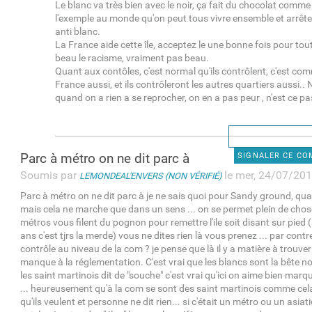
Le blanc va très bien avec le noir, ça fait du chocolat com
l'exemple au monde qu'on peut tous vivre ensemble et arrête
anti blanc.
La France aide cette île, acceptez le une bonne fois pour tou
beau le racisme, vraiment pas beau.
Quant aux contôles, c'est normal qu'ils contrôlent, c'est co
France aussi, et ils contrôleront les autres quartiers aussi..
quand on a rien a se reprocher, on en a pas peur , n'est ce p
Parc à métro on ne dit parc à
SIGNALER CE C
Soumis par
le mer, 24/07/201
LEMONDEAL'ENVERS (NON VÉRIFIÉ)
Parc à métro on ne dit parc à je ne sais quoi pour Sandy ground, quar
mais cela ne marche que dans un sens ... on se permet plein de chose
métros vous filent du pognon pour remettre l'ile soit disant sur pied
ans c'est tjrs la merde) vous ne dites rien là vous prenez ... par cont
contrôle au niveau de la com ? je pense que là il y a matière à trouv
manque à la réglementation. C'est vrai que les blancs sont la bête noir
les saint martinois dit de "souche" c'est vrai qu'ici on aime bien marq
... heureusement qu'à la com se sont des saint martinois comme cela 
qu'ils veulent et personne ne dit rien... si c'était un métro ou un asiati