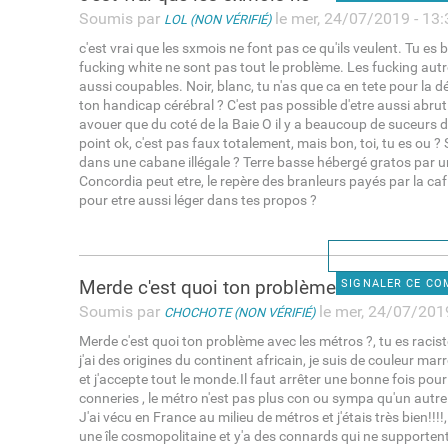
Soumis par
le mer, 24/07/2019 - 13:
LOL (NON VÉRIFIÉ)
c'est vrai que les sxmois ne font pas ce qu'ils veulent. Tu es 
fucking white ne sont pas tout le problème. Les fucking autr
aussi coupables. Noir, blanc, tu n'as que ca en tete pour la
ton handicap cérébral ? C'est pas possible d'etre aussi abruti. 
avouer que du coté de la Baie O il y a beaucoup de suceurs 
point ok, c'est pas faux totalement, mais bon, toi, tu es ou
dans une cabane illégale ? Terre basse hébergé gratos par u
Concordia peut etre, le repère des branleurs payés par la caf
pour etre aussi léger dans tes propos ?
Merde c'est quoi ton problème
SIGNALER CE C
Soumis par
le mer, 24/07/2019
CHOCHOTE (NON VÉRIFIÉ)
Merde c'est quoi ton problème avec les métros ?, tu es racis
j'ai des origines du continent africain, je suis de couleur mar
et j'accepte tout le monde.Il faut arrêter une bonne fois pou
conneries , le métro n'est pas plus con ou sympa qu'un autre
J'ai vécu en France au milieu de métros et j'étais très bien!!!!,
une île cosmopolitaine et y'a des connards qui ne supportent