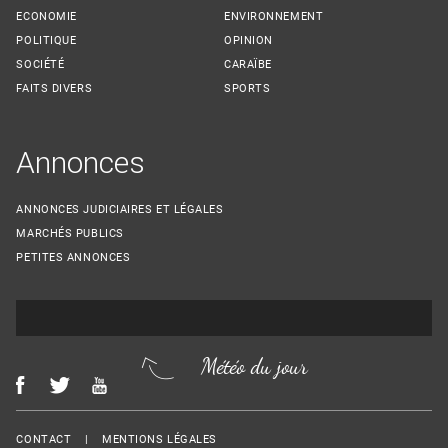
ECONOMIE
ENVIRONNEMENT
POLITIQUE
OPINION
SOCIÉTÉ
CARAÏBE
FAITS DIVERS
SPORTS
Annonces
ANNONCES JUDICIAIRES ET LÉGALES
MARCHÉS PUBLICS
PETITES ANNONCES
Météo du jour
Menu Footer
CONTACT
MENTIONS LÉGALES