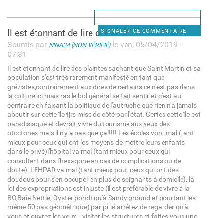
Il est étonnant de lire des
SIGNALER CE COMMENTAIRE
Soumis par
le ven, 05/04/2019 -
NINA24 (NON VÉRIFIÉ)
07:31
Il est étonnant de lire des plaintes sachant que Saint Martin et sa
population s'est très rarement manifesté en tant que
grévistes,contrairement aux dires de certains ce n'est pas dans
la culture ici mais ras le bol général se fait sentir et c'est au
contraire en faisant la politique de l'autruche que rien n'a jamais
aboutir sur cette île tjrs mise de côté par l'état. Certes cette île est
paradisiaque et devrait vivre du tourisme aux yeux des
otoctones mais il n'y a pas que ça!!!!! Les écoles vont mal (tant
mieux pour ceux qui ont les moyens de mettre leurs enfants
dans le privé)l'hôpital va mal (tant mieux pour ceux qui
consultent dans l'hexagone en cas de complications ou de
doute), L'EHPAD va mal (tant mieux pour ceux qui ont des
doudous pour s'en occuper en plus de soignants à domicile), la
loi des expropriations est injuste (il est préférable de vivre à la
BO,Baie Nettle, Oyster pond) qu'à Sandy ground et pourtant les
même 50 pas géométrique) par pitié arrêtez de regarder qu'à
vous et ouvrez les yeux...visiter les structures et faites vous une