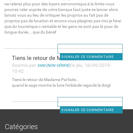
ne ralerez plus pour des loyers astronomique à la limite vous
pourrez raler auprès de votre banque faut juste se lancer alors
lancez vous au lieu de critiquer les proprios au fait pas de
proprios pas de location et encore vous plaignez pas moi je ferai
que du touristique c rentable et les gens ne sont pas là pour de
longue durée... que du bénéf
Tiens le retour de Madame
SIGNALER CE COMMENTAIRE
Soumis par
le jeu, 18/04/2019 -
SXM (NON VÉRIFIÉ)
10:42
Tiens le retour de Madame Parfaite...
quand le sage montre la lune l'imbécile regarde le doigt
SIGNALER CE COMMENTAIRE
Catégories