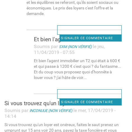
et les équilibres se referont, qu'ils soient sociaux ou
économiques. Le prix des loyers c'est l'offre et la
demande.
Et bien l'agent immobilier un
SIGNALER CE COMMENTAIRE
Soumis par
le jeu,
SXM (NON VÉRIFIÉ)
11/04/2019 - 07:55
Et bien l'agent immobilier un T2 qui était à 600 €
et qui passe à 1200 € c'est quoi ? du fantasme...
Et du coup vous proposez quoi d'honnête à
louer vous ? j'ai hâte de voir...
Si vous trouvez qu'un loyer
SIGNALER CE COMMENTAIRE
Soumis par
le mer, 17/04/2019 -
INCONUUE (NON VÉRIFIÉ)
14:14
Si vous trouvez qu'un loyer est onéreux, faites le saut prenez un
umprunt sur 15 ans voir 20 ans, payez la taxe foncière et vous