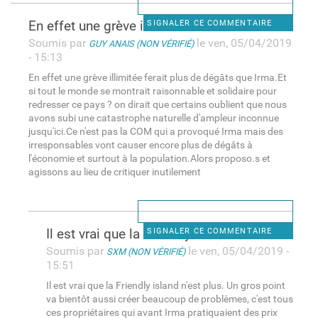
En effet une grève illimitée
SIGNALER CE COMMENTAIRE
Soumis par
le ven, 05/04/2019
GUY ANAIS (NON VÉRIFIÉ)
- 15:13
En effet une grève illimitée ferait plus de dégâts que Irma.Et
si tout le monde se montrait raisonnable et solidaire pour
redresser ce pays ? on dirait que certains oublient que nous
avons subi une catastrophe naturelle d'ampleur inconnue
jusqu'ici.Ce n'est pas la COM qui a provoqué Irma mais des
irresponsables vont causer encore plus de dégâts à
l'économie et surtout à la population.Alors proposo.s et
agissons au lieu de critiquer inutilement
Il est vrai que la Friendly
SIGNALER CE COMMENTAIRE
Soumis par
le ven, 05/04/2019 -
SXM (NON VÉRIFIÉ)
15:51
Il est vrai que la Friendly island n'est plus. Un gros point
va bientôt aussi créer beaucoup de problèmes, c'est tous
ces propriétaires qui avant Irma pratiquaient des prix