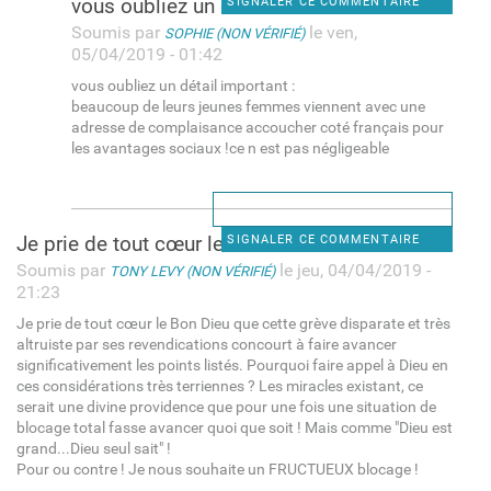
vous oubliez un détail
SIGNALER CE COMMENTAIRE
Soumis par
le ven,
SOPHIE (NON VÉRIFIÉ)
05/04/2019 - 01:42
vous oubliez un détail important :
beaucoup de leurs jeunes femmes viennent avec une
adresse de complaisance accoucher coté français pour
les avantages sociaux !ce n est pas négligeable
Je prie de tout cœur le Bon
SIGNALER CE COMMENTAIRE
Soumis par
le jeu, 04/04/2019 -
TONY LEVY (NON VÉRIFIÉ)
21:23
Je prie de tout cœur le Bon Dieu que cette grève disparate et très
altruiste par ses revendications concourt à faire avancer
significativement les points listés. Pourquoi faire appel à Dieu en
ces considérations très terriennes ? Les miracles existant, ce
serait une divine providence que pour une fois une situation de
blocage total fasse avancer quoi que soit ! Mais comme "Dieu est
grand...Dieu seul sait" !
Pour ou contre ! Je nous souhaite un FRUCTUEUX blocage !