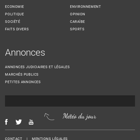
ECONOMIE
ENVIRONNEMENT
POLITIQUE
OPINION
SOCIÉTÉ
CARAÏBE
FAITS DIVERS
SPORTS
Annonces
ANNONCES JUDICIAIRES ET LÉGALES
MARCHÉS PUBLICS
PETITES ANNONCES
Météo du jour
Menu Footer
CONTACT
MENTIONS LÉGALES