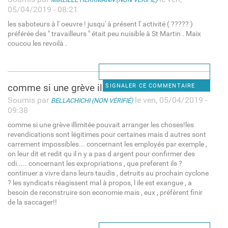
05/04/2019 - 08:21
les saboteurs à l' oeuvre ! jusqu' à présent l' activité ( ????? )
préférée des " travailleurs " était peu nuisible à St Martin . Maix
coucou les revoilà .
comme si une grève illimitée
SIGNALER CE COMMENTAIRE
Soumis par
le ven, 05/04/2019 -
BELLACHICHI (NON VÉRIFIÉ)
09:38
comme si une grève illimitée pouvait arranger les choses!les
revendications sont légitimes pour certaines mais d autres sont
carrement impossibles... concernant les employés par exemple ,
on leur dit et redit qu il n y a pas d argent pour confirmer des
cdi..... concernant les expropriations , que preferent ils ?
continuer a vivre dans leurs taudis , detruits au prochain cyclone
? les syndicats réagissent mal à propos, l ile est exangue , a
besoin de reconstruire son economie mais , eux , préfèrent finir
de la saccager!!