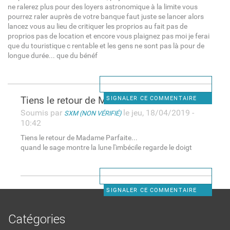
ne ralerez plus pour des loyers astronomique à la limite vous
pourrez raler auprès de votre banque faut juste se lancer alors
lancez vous au lieu de critiquer les proprios au fait pas de
proprios pas de location et encore vous plaignez pas moi je ferai
que du touristique c rentable et les gens ne sont pas là pour de
longue durée... que du bénéf
Tiens le retour de Madame
SIGNALER CE COMMENTAIRE
Soumis par
le jeu, 18/04/2019 -
SXM (NON VÉRIFIÉ)
10:42
Tiens le retour de Madame Parfaite...
quand le sage montre la lune l'imbécile regarde le doigt
SIGNALER CE COMMENTAIRE
Catégories