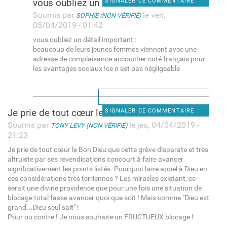
vous oubliez un détail
SIGNALER CE COMMENTAIRE
Soumis par
le ven,
SOPHIE (NON VÉRIFIÉ)
05/04/2019 - 01:42
vous oubliez un détail important :
beaucoup de leurs jeunes femmes viennent avec une
adresse de complaisance accoucher coté français pour
les avantages sociaux !ce n est pas négligeable
Je prie de tout cœur le Bon
SIGNALER CE COMMENTAIRE
Soumis par
le jeu, 04/04/2019 -
TONY LEVY (NON VÉRIFIÉ)
21:23
Je prie de tout cœur le Bon Dieu que cette grève disparate et très
altruiste par ses revendications concourt à faire avancer
significativement les points listés. Pourquoi faire appel à Dieu en
ces considérations très terriennes ? Les miracles existant, ce
serait une divine providence que pour une fois une situation de
blocage total fasse avancer quoi que soit ! Mais comme "Dieu est
grand...Dieu seul sait" !
Pour ou contre ! Je nous souhaite un FRUCTUEUX blocage !