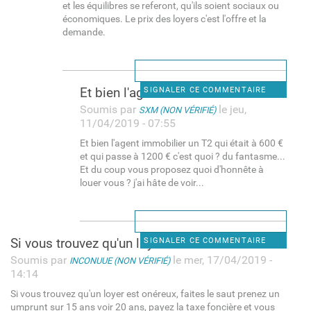
et les équilibres se referont, qu'ils soient sociaux ou
économiques. Le prix des loyers c'est l'offre et la
demande.
Et bien l'agent immobilier un
SIGNALER CE COMMENTAIRE
Soumis par
le jeu,
SXM (NON VÉRIFIÉ)
11/04/2019 - 07:55
Et bien l'agent immobilier un T2 qui était à 600 €
et qui passe à 1200 € c'est quoi ? du fantasme...
Et du coup vous proposez quoi d'honnête à
louer vous ? j'ai hâte de voir...
Si vous trouvez qu'un loyer
SIGNALER CE COMMENTAIRE
Soumis par
le mer, 17/04/2019 -
INCONUUE (NON VÉRIFIÉ)
14:14
Si vous trouvez qu'un loyer est onéreux, faites le saut prenez un
umprunt sur 15 ans voir 20 ans, payez la taxe foncière et vous