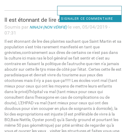
Il est étonnant de lire des
SIGNALER CE COMMENTAIRE
Soumis par
le ven, 05/04/2019 -
NINA24 (NON VÉRIFIÉ)
07:31
Il est étonnant de lire des plaintes sachant que Saint Martin et sa
population s'est très rarement manifesté en tant que
grévistes,contrairement aux dires de certains ce n'est pas dans
la culture ici mais ras le bol général se fait sentir et c'est au
contraire en faisant la politique de l'autruche que rien n'a jamais
aboutir sur cette île tjrs mise de côté par l'état. Certes cette île est
paradisiaque et devrait vivre du tourisme aux yeux des
otoctones mais il n'y a pas que ça!!!!! Les écoles vont mal (tant
mieux pour ceux qui ont les moyens de mettre leurs enfants
dans le privé)l'hôpital va mal (tant mieux pour ceux qui
consultent dans l'hexagone en cas de complications ou de
doute), L'EHPAD va mal (tant mieux pour ceux qui ont des
doudous pour s'en occuper en plus de soignants à domicile), la
loi des expropriations est injuste (il est préférable de vivre à la
BO,Baie Nettle, Oyster pond) qu'à Sandy ground et pourtant les
même 50 pas géométrique) par pitié arrêtez de regarder qu'à
vous et ouvrez les yeux...visiter les structures et faites vous une