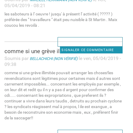
05/04/2019 - 08:21
les saboteurs à l' oeuvre ! jusqu' à présent l' activité ( ????? )
préférée des " travailleurs " était peu nuisible à St Martin . Maix
coucou les revoilà .
comme si une grève illimitée
SIGNALER CE COMMENTAIRE
Soumis par
le ven, 05/04/2019 -
BELLACHICHI (NON VÉRIFIÉ)
09:38
comme si une grève illimitée pouvait arranger les choses!les
revendications sont légitimes pour certaines mais d autres sont
carrement impossibles... concernant les employés par exemple ,
on leur dit et redit qu il n y a pas d argent pour confirmer des
cdi..... concernant les expropriations , que preferent ils ?
continuer a vivre dans leurs taudis , detruits au prochain cyclone
? les syndicats réagissent mal à propos, l ile est exangue , a
besoin de reconstruire son economie mais , eux , préfèrent finir
de la saccager!!