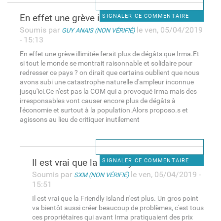
En effet une grève illimitée
SIGNALER CE COMMENTAIRE
Soumis par
le ven, 05/04/2019
GUY ANAIS (NON VÉRIFIÉ)
- 15:13
En effet une grève illimitée ferait plus de dégâts que Irma.Et
si tout le monde se montrait raisonnable et solidaire pour
redresser ce pays ? on dirait que certains oublient que nous
avons subi une catastrophe naturelle d'ampleur inconnue
jusqu'ici.Ce n'est pas la COM qui a provoqué Irma mais des
irresponsables vont causer encore plus de dégâts à
l'économie et surtout à la population.Alors proposo.s et
agissons au lieu de critiquer inutilement
Il est vrai que la Friendly
SIGNALER CE COMMENTAIRE
Soumis par
le ven, 05/04/2019 -
SXM (NON VÉRIFIÉ)
15:51
Il est vrai que la Friendly island n'est plus. Un gros point
va bientôt aussi créer beaucoup de problèmes, c'est tous
ces propriétaires qui avant Irma pratiquaient des prix