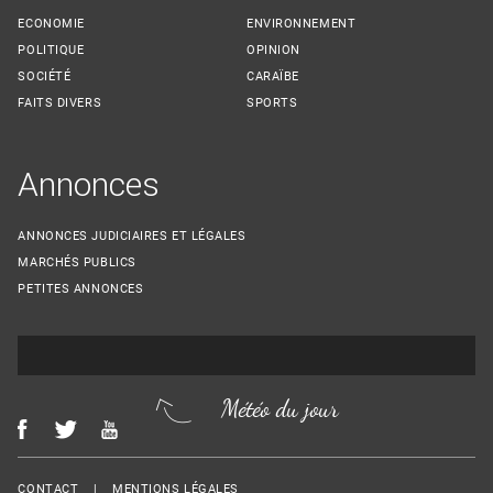
ECONOMIE
ENVIRONNEMENT
POLITIQUE
OPINION
SOCIÉTÉ
CARAÏBE
FAITS DIVERS
SPORTS
Annonces
ANNONCES JUDICIAIRES ET LÉGALES
MARCHÉS PUBLICS
PETITES ANNONCES
Météo du jour
Menu Footer
CONTACT
MENTIONS LÉGALES