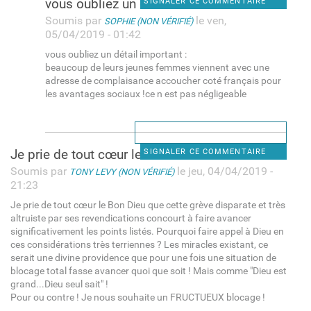
vous oubliez un détail
SIGNALER CE COMMENTAIRE
Soumis par
le ven,
SOPHIE (NON VÉRIFIÉ)
05/04/2019 - 01:42
vous oubliez un détail important :
beaucoup de leurs jeunes femmes viennent avec une
adresse de complaisance accoucher coté français pour
les avantages sociaux !ce n est pas négligeable
Je prie de tout cœur le Bon
SIGNALER CE COMMENTAIRE
Soumis par
le jeu, 04/04/2019 -
TONY LEVY (NON VÉRIFIÉ)
21:23
Je prie de tout cœur le Bon Dieu que cette grève disparate et très
altruiste par ses revendications concourt à faire avancer
significativement les points listés. Pourquoi faire appel à Dieu en
ces considérations très terriennes ? Les miracles existant, ce
serait une divine providence que pour une fois une situation de
blocage total fasse avancer quoi que soit ! Mais comme "Dieu est
grand...Dieu seul sait" !
Pour ou contre ! Je nous souhaite un FRUCTUEUX blocage !