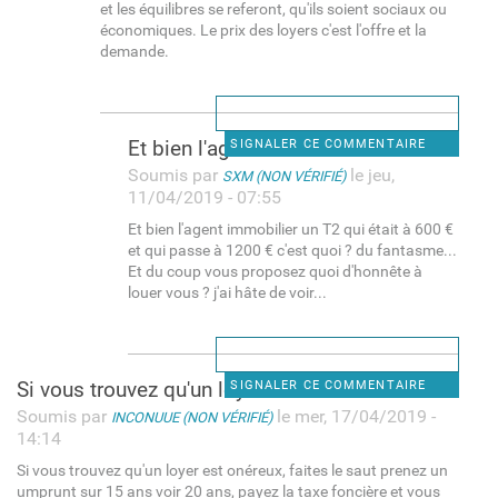
et les équilibres se referont, qu'ils soient sociaux ou
économiques. Le prix des loyers c'est l'offre et la
demande.
Et bien l'agent immobilier un
SIGNALER CE COMMENTAIRE
Soumis par
le jeu,
SXM (NON VÉRIFIÉ)
11/04/2019 - 07:55
Et bien l'agent immobilier un T2 qui était à 600 €
et qui passe à 1200 € c'est quoi ? du fantasme...
Et du coup vous proposez quoi d'honnête à
louer vous ? j'ai hâte de voir...
Si vous trouvez qu'un loyer
SIGNALER CE COMMENTAIRE
Soumis par
le mer, 17/04/2019 -
INCONUUE (NON VÉRIFIÉ)
14:14
Si vous trouvez qu'un loyer est onéreux, faites le saut prenez un
umprunt sur 15 ans voir 20 ans, payez la taxe foncière et vous