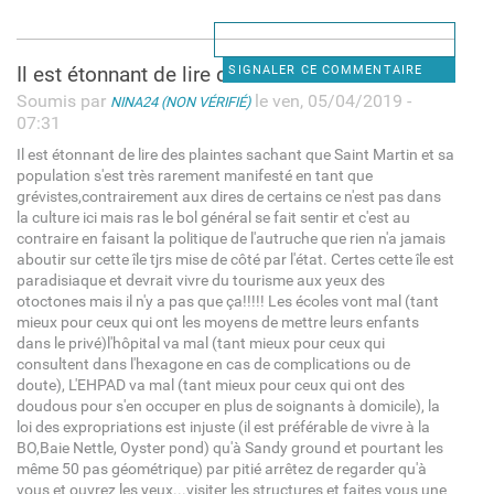
Il est étonnant de lire des
SIGNALER CE COMMENTAIRE
Soumis par
le ven, 05/04/2019 -
NINA24 (NON VÉRIFIÉ)
07:31
Il est étonnant de lire des plaintes sachant que Saint Martin et sa
population s'est très rarement manifesté en tant que
grévistes,contrairement aux dires de certains ce n'est pas dans
la culture ici mais ras le bol général se fait sentir et c'est au
contraire en faisant la politique de l'autruche que rien n'a jamais
aboutir sur cette île tjrs mise de côté par l'état. Certes cette île est
paradisiaque et devrait vivre du tourisme aux yeux des
otoctones mais il n'y a pas que ça!!!!! Les écoles vont mal (tant
mieux pour ceux qui ont les moyens de mettre leurs enfants
dans le privé)l'hôpital va mal (tant mieux pour ceux qui
consultent dans l'hexagone en cas de complications ou de
doute), L'EHPAD va mal (tant mieux pour ceux qui ont des
doudous pour s'en occuper en plus de soignants à domicile), la
loi des expropriations est injuste (il est préférable de vivre à la
BO,Baie Nettle, Oyster pond) qu'à Sandy ground et pourtant les
même 50 pas géométrique) par pitié arrêtez de regarder qu'à
vous et ouvrez les yeux...visiter les structures et faites vous une