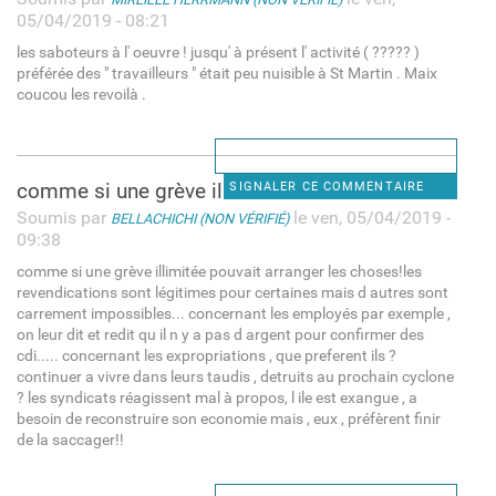
05/04/2019 - 08:21
les saboteurs à l' oeuvre ! jusqu' à présent l' activité ( ????? )
préférée des " travailleurs " était peu nuisible à St Martin . Maix
coucou les revoilà .
comme si une grève illimitée
SIGNALER CE COMMENTAIRE
Soumis par
le ven, 05/04/2019 -
BELLACHICHI (NON VÉRIFIÉ)
09:38
comme si une grève illimitée pouvait arranger les choses!les
revendications sont légitimes pour certaines mais d autres sont
carrement impossibles... concernant les employés par exemple ,
on leur dit et redit qu il n y a pas d argent pour confirmer des
cdi..... concernant les expropriations , que preferent ils ?
continuer a vivre dans leurs taudis , detruits au prochain cyclone
? les syndicats réagissent mal à propos, l ile est exangue , a
besoin de reconstruire son economie mais , eux , préfèrent finir
de la saccager!!