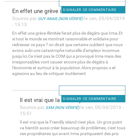
En effet une grève illimitée
SIGNALER CE COMMENTAIRE
Soumis par
le ven, 05/04/2019
GUY ANAIS (NON VÉRIFIÉ)
- 15:13
En effet une grève illimitée ferait plus de dégâts que Irma.Et
si tout le monde se montrait raisonnable et solidaire pour
redresser ce pays ? on dirait que certains oublient que nous
avons subi une catastrophe naturelle d'ampleur inconnue
jusqu'ici.Ce n'est pas la COM qui a provoqué Irma mais des
irresponsables vont causer encore plus de dégâts à
l'économie et surtout à la population.Alors proposo.s et
agissons au lieu de critiquer inutilement
Il est vrai que la Friendly
SIGNALER CE COMMENTAIRE
Soumis par
le ven, 05/04/2019 -
SXM (NON VÉRIFIÉ)
15:51
Il est vrai que la Friendly island n'est plus. Un gros point
va bientôt aussi créer beaucoup de problèmes, c'est tous
ces propriétaires qui avant Irma pratiquaient des prix