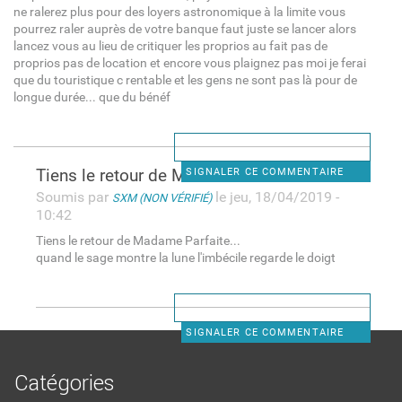
ne ralerez plus pour des loyers astronomique à la limite vous
pourrez raler auprès de votre banque faut juste se lancer alors
lancez vous au lieu de critiquer les proprios au fait pas de
proprios pas de location et encore vous plaignez pas moi je ferai
que du touristique c rentable et les gens ne sont pas là pour de
longue durée... que du bénéf
Tiens le retour de Madame
SIGNALER CE COMMENTAIRE
Soumis par
le jeu, 18/04/2019 -
SXM (NON VÉRIFIÉ)
10:42
Tiens le retour de Madame Parfaite...
quand le sage montre la lune l'imbécile regarde le doigt
SIGNALER CE COMMENTAIRE
Catégories