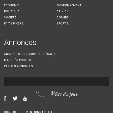
ECONOMIE
ENVIRONNEMENT
POLITIQUE
OPINION
SOCIÉTÉ
CARAÏBE
FAITS DIVERS
SPORTS
Annonces
ANNONCES JUDICIAIRES ET LÉGALES
MARCHÉS PUBLICS
PETITES ANNONCES
Météo du jour
Menu Footer
CONTACT
MENTIONS LÉGALES