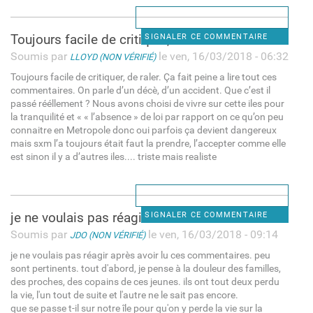
Toujours facile de critiquer,
SIGNALER CE COMMENTAIRE
Soumis par
le ven, 16/03/2018 - 06:32
LLOYD (NON VÉRIFIÉ)
Toujours facile de critiquer, de raler. Ça fait peine a lire tout ces
commentaires. On parle d’un décè, d’un accident. Que c’est il
passé rééllement ? Nous avons choisi de vivre sur cette iles pour
la tranquilité et « « l’absence » de loi par rapport on ce qu’on peu
connaitre en Metropole donc oui parfois ça devient dangereux
mais sxm l’a toujours était faut la prendre, l’accepter comme elle
est sinon il y a d’autres iles.... triste mais realiste
je ne voulais pas réagir
SIGNALER CE COMMENTAIRE
Soumis par
le ven, 16/03/2018 - 09:14
JDO (NON VÉRIFIÉ)
je ne voulais pas réagir après avoir lu ces commentaires. peu
sont pertinents. tout d'abord, je pense à la douleur des familles,
des proches, des copains de ces jeunes. ils ont tout deux perdu
la vie, l'un tout de suite et l'autre ne le sait pas encore.
que se passe t-il sur notre île pour qu'on y perde la vie sur la