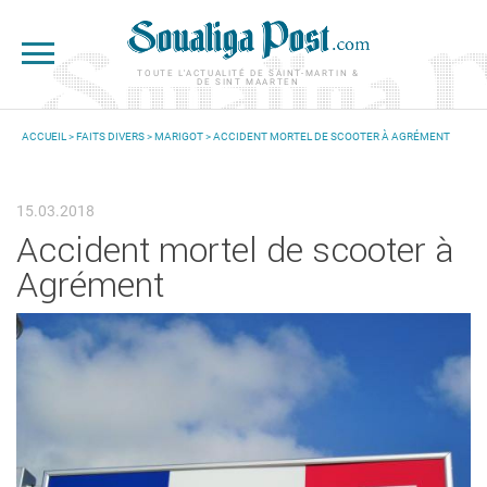
Aller au contenu principal
TOUTE L'ACTUALITÉ DE SAINT-MARTIN &
DE SINT MAARTEN
ACCUEIL
>
FAITS DIVERS
>
MARIGOT
> ACCIDENT MORTEL DE SCOOTER À AGRÉMENT
VOUS ÊTES ICI
15.03.2018
Accident mortel de scooter à
Agrément