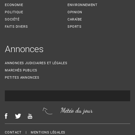
ECONOMIE
ENVIRONNEMENT
POLITIQUE
OPINION
SOCIÉTÉ
CARAÏBE
FAITS DIVERS
SPORTS
Annonces
ANNONCES JUDICIAIRES ET LÉGALES
MARCHÉS PUBLICS
PETITES ANNONCES
Météo du jour
Menu Footer
CONTACT
MENTIONS LÉGALES