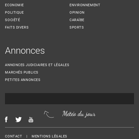
ECONOMIE
ENVIRONNEMENT
POLITIQUE
OPINION
SOCIÉTÉ
CARAÏBE
FAITS DIVERS
SPORTS
Annonces
ANNONCES JUDICIAIRES ET LÉGALES
MARCHÉS PUBLICS
PETITES ANNONCES
Météo du jour
Menu Footer
CONTACT
MENTIONS LÉGALES