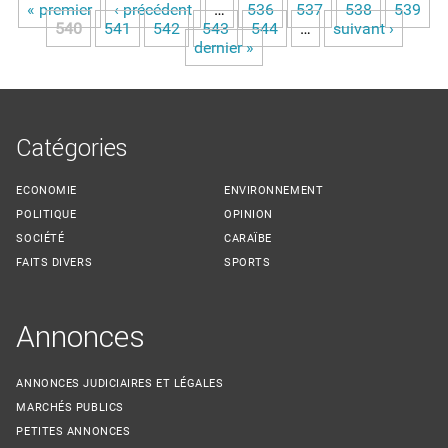
« premier
‹ précédent
…
536
537
538
539
Pages
540
541
542
543
544
…
suivant ›
dernier »
Catégories
ECONOMIE
ENVIRONNEMENT
POLITIQUE
OPINION
SOCIÉTÉ
CARAÏBE
FAITS DIVERS
SPORTS
Annonces
ANNONCES JUDICIAIRES ET LÉGALES
MARCHÉS PUBLICS
PETITES ANNONCES