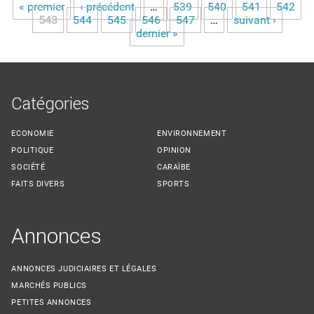
« premier
‹ précédent
…
539
540
541
542
Pages
543
544
545
546
547
…
suivant ›
dernier »
Catégories
ECONOMIE
ENVIRONNEMENT
POLITIQUE
OPINION
SOCIÉTÉ
CARAÏBE
FAITS DIVERS
SPORTS
Annonces
ANNONCES JUDICIAIRES ET LÉGALES
MARCHÉS PUBLICS
PETITES ANNONCES