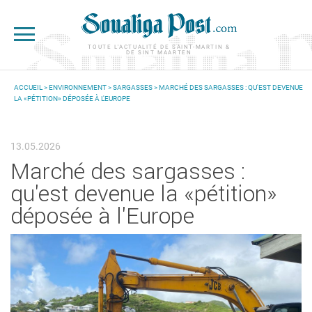
Aller au contenu principal
TOUTE L'ACTUALITÉ DE SAINT-MARTIN &
DE SINT MAARTEN
ACCUEIL
>
ENVIRONNEMENT
>
SARGASSES
> MARCHÉ DES SARGASSES : QU'EST DEVENUE
LA «PÉTITION» DÉPOSÉE À L'EUROPE
VOUS ÊTES ICI
13.05.2026
Marché des sargasses :
qu'est devenue la «pétition»
déposée à l'Europe