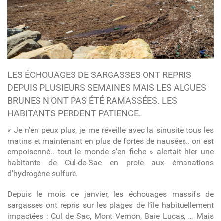
LES ÉCHOUAGES DE SARGASSES ONT REPRIS
DEPUIS PLUSIEURS SEMAINES MAIS LES ALGUES
BRUNES N'ONT PAS ÉTÉ RAMASSÉES. LES
HABITANTS PERDENT PATIENCE.
«
J
e n’en peux plus, je me réveille avec la sinusite tous les
matins et maintenant en plus de fortes de nausées.. on est
empoisonné.. tout le monde s’en fiche »
alertait hier une
habitante de Cul-de-Sac
en proie aux émanations
d’hydrogène sulfuré.
Depuis le mois de janvier, les
échouages massifs de
sargasses ont repris
s
ur les plages de l’île
habituellement
impactées : Cul de Sac, Mont Vernon, Baie Lucas, … Mais