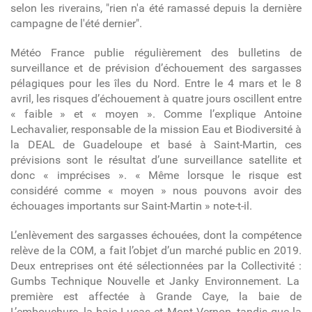
selon les riverains, "rien n'a été ramassé depuis la dernière
campagne de l'été dernier".
Météo France publie régulièrement des bulletins de
surveillance et de prévision d’échouement des sargasses
pélagiques pour les îles du Nord. Entre le 4 mars et le 8
avril, les risques d’échouement à quatre jours oscillent entre
« faible » et « moyen ». Comme l’explique Antoine
Lechavalier, responsable d
e la mission
Eau et Biodiversité à
la DEAL de
Guadeloupe et basé à Saint-Martin
, ces
prévisions sont le résultat d’une surveillance satellite et
donc « imprécises ». « Même lorsque le risque est
considéré comme « moyen » nous pouvons avoir des
échouages importants sur Saint-Martin » note-t-il.
L’enlèvement des sargasses échouées, dont la compétence
relève de la COM, a fait l’objet d’un marché public en 2019.
Deux entreprises ont été sélectionnées par la Collectivité
:
Gumbs Technique Nouvelle et Janky Environnement. La
première est affectée à Grande Caye,
la b
aie de
L’embouchure,
la baie Lucas
et Mont Vernon,
tandis que
la