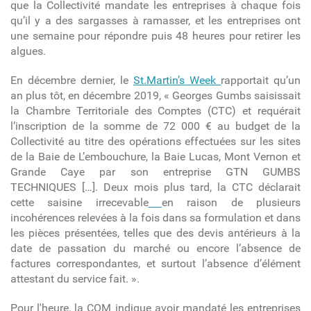
que la Collectivité mandate
les entreprises
à chaque fois
qu’il y a des sargasses à ramasser, et les entreprises ont
une semaine pour répondre puis 48 heures pour retirer les
algues.
E
n décembre dernier, le
St.Martin’s Week
rapportait qu’un
an plus tôt, en
décembre 2019, «
Georges Gumbs saisissait
la Chambre Territoriale des Comptes
(CTC) et requérait
l’inscription de
la somme de 72 000 € au budget de la
Collectivité
au titre des opérations effectuées sur les sites
de la Baie de L’embouchure, la Baie Lucas, Mont Vernon et
Grande Caye par son entreprise
GTN GUMBS
TECHNIQUES
[…].
Deux mois plus tard, la CTC déclarait
cette saisine irrecevable
en raison de plusieurs
incohérences relevées à la fois dans sa formulation et dans
les pièces présentées, telles que des devis antérieurs à la
date de passation du marché ou encore l’absence de
factures correspondantes, et surtout l’absence d’élément
attestant du service fait. ».
Pour l'heure, la COM indique avoir mandaté les entreprises