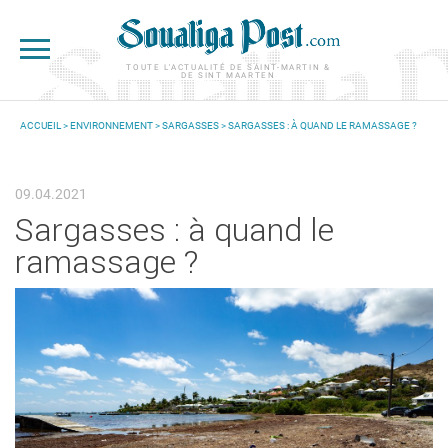
Aller au contenu principal
TOUTE L'ACTUALITÉ DE SAINT-MARTIN &
DE SINT MAARTEN
ACCUEIL
>
ENVIRONNEMENT
>
SARGASSES
> SARGASSES : À QUAND LE RAMASSAGE ?
VOUS ÊTES ICI
09.04.2021
Sargasses : à quand le
ramassage ?