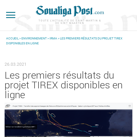
Aller au contenu principal
TOUTE L'ACTUALITÉ DE SAINT-MARTIN &
DE SINT MAARTEN
ACCUEIL
>
ENVIRONNEMENT
>
IRMA
> LES PREMIERS RÉSULTATS DU PROJET TIREX
DISPONIBLES EN LIGNE
VOUS ÊTES ICI
26.03.2021
Les premiers résultats du
projet TIREX disponibles en
ligne