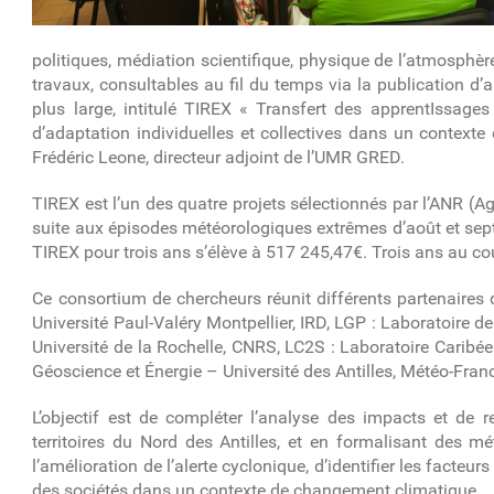
politiques, médiation scientifique, physique de l’atmosphère
travaux, consultables au fil du temps via la publication d’
plus large, intitulé TIREX « Transfert des apprentIssage
d’adaptation individuelles et collectives dans un contexte
Frédéric Leone, directeur adjoint de l’UMR GRED.
TIREX est l’un des quatre projets sélectionnés par l’ANR (Ag
suite aux épisodes météorologiques extrêmes d’août et septe
TIREX pour trois ans s’élève à 517 245,47€. Trois ans au cou
Ce consortium de chercheurs réunit différents partenaires
Université Paul-Valéry Montpellier, IRD, LGP : Laboratoire 
Université de la Rochelle, CNRS, LC2S : Laboratoire Caribé
Géoscience et Énergie – Université des Antilles, Météo-Fran
L’objectif est de compléter l’analyse des impacts et de re
territoires du Nord des Antilles, et en formalisant des mé
l’amélioration de l’alerte cyclonique, d’identifier les facteur
des sociétés dans un contexte de changement climatique.