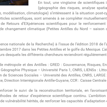
En tout, une vingtaine de scientifiques 
(géographie des risques, analyse spati
, modélisation, climatologie) s’intéressent à la situation post-
articles scientifiques, sont amenés à se compléter mutuellement 
s de Retours d’EXpériences scientifiques pour le renforcemen
 de changement climatique (Petites Antilles du Nord – saison c
ence nationale de la Recherche) à l’issue de l’édition 2018 de l
mbre 2017 dans les Petites Antilles et le golfe du Mexique. L’ai
rs desquels les différents chercheurs reviendront régulièrement 
 de métropole et des Antilles : GRED : Gouvernance, Risques, 
de Géographie Physique – Université Paris 1, CNRS, LIENSs : LIt
en de Sciences Sociales – Université des Antilles, CNRS, LARGE
ce, Direction Interrégionale Antille-Guyane, CCR : Caisse Central
nforcer le suivi de la reconstruction territoriale, en favorisa
thodes de retour d’expérience scientifique continu. L’ambition
s de vulnérabilité hérités, de renforcer les capacités d’adaptation 