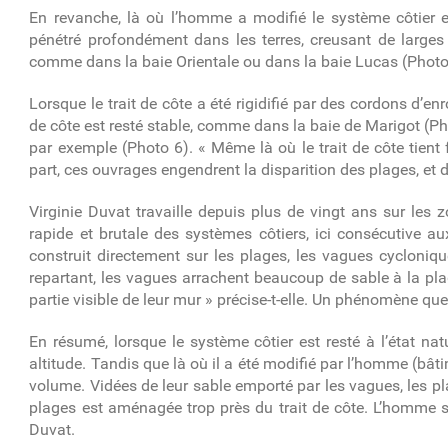
En revanche, là où l’homme a modifié le système côtier en
pénétré profondément dans les terres, creusant de larges
comme dans la baie Orientale ou dans la baie Lucas (
Photo
Lorsque le trait de côte a été rigidifié par des cordons d’e
de côte est resté stable, comme dans la baie de Marigot (
Ph
par exemple (
Photo 6
). « Même là où le trait de côte tien
part, ces ouvrages engendrent la disparition des plages, et
Virginie Duvat travaille depuis plus de vingt ans sur les z
rapide et brutale des systèmes côtiers, ici consécutive aux 
construit directement sur les plages, les vagues cyclonique
repartant, les vagues arrachent beaucoup de sable à la plage
partie visible de leur mur » précise-t-elle. Un phénomène qu
En résumé, lorsque le système côtier est resté à l’état n
altitude. Tandis que là où il a été modifié par l’homme (bât
volume. Vidées de leur sable emporté par les vagues, les pla
plages est aménagée trop près du trait de côte. L’homme s
Duvat.