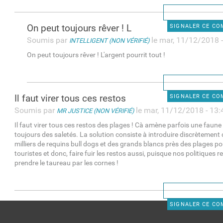
On peut toujours rêver ! L
SIGNALER CE C
Soumis par
le mar, 11/12/2018 
INTELLIGENT (NON VÉRIFIÉ)
On peut toujours rêver ! L'argent pourrit tout !
Il faut virer tous ces restos
SIGNALER CE C
Soumis par
le mar, 11/12/2018 - 13:
MR JUSTICE (NON VÉRIFIÉ)
Il faut virer tous ces restos des plages ! Cà amène parfois une faune 
toujours des saletés. La solution consiste à introduire discrètement 
milliers de requins bull dogs et des grands blancs près des plages pour
touristes et donc, faire fuir les restos aussi, puisque nos politiques 
prendre le taureau par les cornes !
SIGNALER CE C