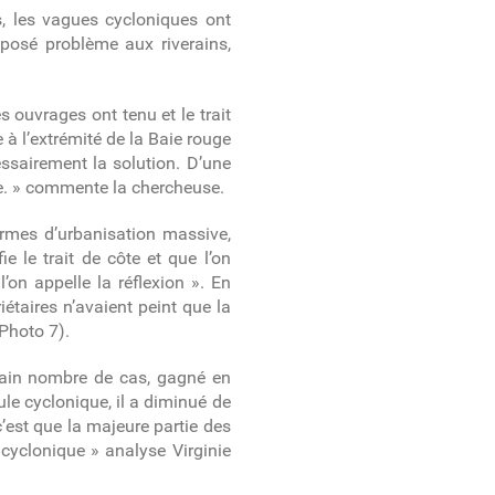
s, les vagues cycloniques ont
 posé problème aux riverains,
s ouvrages ont tenu et le trait
 à l’extrémité de la Baie rouge
essairement la solution. D’une
ne. » commente la chercheuse.
termes d’urbanisation massive,
ie le trait de côte et que l’on
’on appelle la réflexion ». En
iétaires n’avaient peint que la
Photo 7
).
rtain nombre de cas, gagné en
ule cyclonique, il a diminué de
c’est que la majeure partie des
cyclonique » analyse Virginie