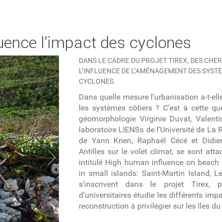
luence l’impact des cyclones
DANS LE CADRE DU PROJET TIREX, DES CHE
L’INFLUENCE DE L’AMÉNAGEMENT DES SYSTÈ
CYCLONES.
Dans quelle mesure l’urbanisation a-t-ell
les systèmes côtiers ? C’est à cette q
géomorphologie Virginie Duvat, Valenti
laboratoire LIENSs de l’Université de L
de Yann Krien, Raphaël Cécé et Didier
Antilles sur le volet climat, se sont att
intitulé High human influence on beach 
in small islands: Saint-Martin Island, L
s’inscrivent dans le projet Tirex,
d’universitaires étudie les différents imp
reconstruction à privilégier sur les îles du