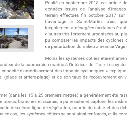
Publié en septembre 2018, cet article 
données issues de l’analyse d’images 
terrain effectués fin octobre 2017 sur
L’avantage à Saint-Martin, c’est 
inégalement aménagées (certaines étant
d’autres très fortement urbanisées au pl
pu comparer les impacts des cyclones 
de perturbation du milieu » avance Virgin
Moins les systèmes côtiers étaient aména
ondeur de la submersion marine à l’intérieur de l’île. « Les syst
aine capacité d’amortissement des impacts cycloniques » expliqu
plage et arrière-plage) et de son taux de recouvrement en vég
a mer (dans les 15 à 25 premiers mètres) a généralement été rasé
 de troncs, branches et racines, a pu résister et capturer les séd
 cette deuxième ligne de végétation, nourrie du sable et des déb
ns ce cas, les systèmes côtiers se sont ainsi renforcés, et ils c