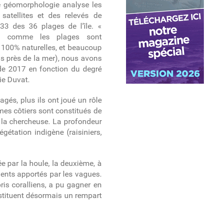
de géomorphologie analyse les
satellites et des relevés de
 33 des 36 plages de l’île. «
que comme les plages sont
 100% naturelles, et beaucoup
us près de la mer), nous avons
de 2017 en fonction du degré
ie Duvat.
gés, plus ils ont joué un rôle
èmes côtiers sont constitués de
e la chercheuse. La profondeur
étation indigène (raisiniers,
e par la houle, la deuxième, à
iments apportés par les vagues.
ris coralliens, a pu gagner en
onstituent désormais un rempart