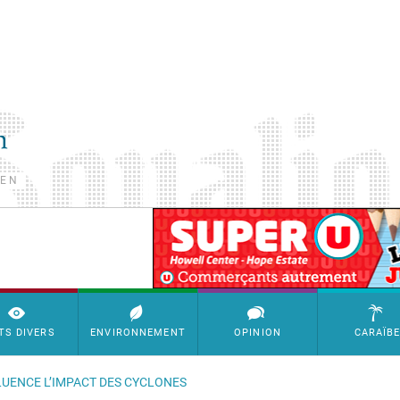
TEN
SimpleAds Block Bannière
TS DIVERS
ENVIRONNEMENT
OPINION
CARAÏB
LUENCE L’IMPACT DES CYCLONES