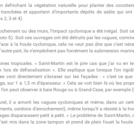
 défrichant la végétation naturelle pour planter des cocotier
 tranchées et apportant d’importants dépôts de sable qui ont
s 2, 3
et 4).
nrochement ou des murs, l’impact cyclonique a été inégal. Soit ce
oto 5
). Soit ces ouvrages ont été détruits par les vagues, comme
t face à la houle cyclonique, cela ne veut pas dire que c’est néc
 d’autre part, ils n’empêchent pas forcément la submersion mari
ones tropicales. « Saint-Martin est le pire cas que j’ai vu en 
lois de défiscalisation ». Elle explique que lorsque l’on rigidif
s vont directement s’écraser sur les façades : « c’est ce que l
, sur 1 à 1,5 m d’épaisseur. « Cela se voit bien là où les propr
e l’on peut observer à baie Rouge ou à Grand-Case, par exemple (
aturel, il a amorti les vagues cycloniques et même, dans un ce
iments, cordons d’enrochement), même lorsqu’il a résisté à la ho
ges disparaissent petit à petit. « Le problème de Saint-Martin, 
’est mis dans la zone tampon et prend de plein fouet la houle 