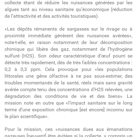
collecte étant de réduire les nuisances générées par les
algues tant au niveau sanitaire qu’économique (réduction
de l’attractivité et des activités touristiques).
«Les dépôts rémanents de sargasses sur le rivage ou à
proximité immédiate génèrent des nuisances avérées»,
note-t-elle, en raison notamment de leur décomposition
chimique qui libère des gaz, notamment de l’hydrogène
sulfuré (H
2
S). Son odeur caractéristique d’œuf pourri se
détecte très rapidement, dès de très faibles concentrations :
0,2 à 0,3 ppm. Cela provoque pour «les populations
littorales une gêne olfactive à ne pas sous-estimer, des
troubles momentanés de la santé, réels mais sans gravité
avérée compte tenu des concentrations d’H
2
S relevées, une
dégradation des conditions de vie et des biens». La
mission note en outre que «l’impact sanitaire sur le long
terme d’une exposition chronique [est encore] inconnu sur
le plan scientifique».
Pour la mission, ces «nuisances dues aux émanations
gazeuses [peuvent] être évitées si la collecte, y compris un