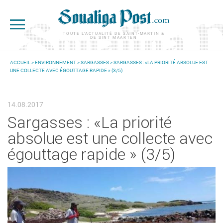
Aller au contenu principal
TOUTE L'ACTUALITÉ DE SAINT-MARTIN &
DE SINT MAARTEN
ACCUEIL
>
ENVIRONNEMENT
>
SARGASSES
> SARGASSES : «LA PRIORITÉ ABSOLUE EST
UNE COLLECTE AVEC ÉGOUTTAGE RAPIDE » (3/5)
VOUS ÊTES ICI
14.08.2017
Sargasses : «La priorité
absolue est une collecte avec
égouttage rapide » (3/5)