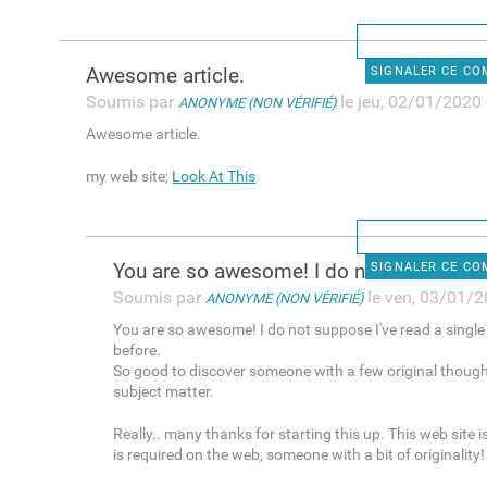
Awesome article.
SIGNALER CE C
Soumis par
le jeu, 02/01/2020 
ANONYME (NON VÉRIFIÉ)
Awesome article.
my web site;
Look At This
You are so awesome! I do not
SIGNALER CE C
Soumis par
le ven, 03/01/2
ANONYME (NON VÉRIFIÉ)
You are so awesome! I do not suppose I've read a single 
before.
So good to discover someone with a few original though
subject matter.
Really.. many thanks for starting this up. This web site i
is required on the web, someone with a bit of originality!