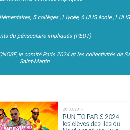
lémentaires, 5 collèges ,1 lycée, 6 ULIS école ,1 ULIS
nts
du périscolaire impliqués (PEDT)
CNOSF, le comité Paris 2024 et les collectivités de S
Saint-Martin
28.03.2017
RUN TO PARIS 2024 :
les élèves des Iles du