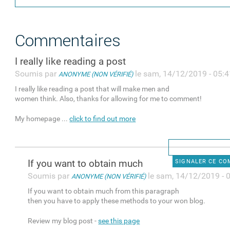
Commentaires
I really like reading a post
Soumis par
le sam, 14/12/2019 - 05:4
ANONYME (NON VÉRIFIÉ)
I really like reading a post that will make men and
women think. Also, thanks for allowing for me to comment!
My homepage ...
click to find out more
If you want to obtain much
SIGNALER CE C
Soumis par
le sam, 14/12/2019 - 
ANONYME (NON VÉRIFIÉ)
If you want to obtain much from this paragraph
then you have to apply these methods to your won blog.
Review my blog post -
see this page