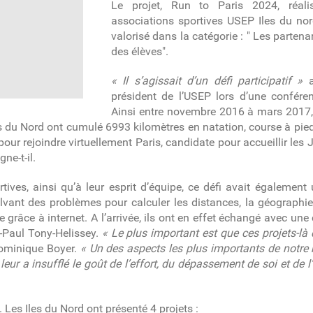
Le projet, Run to Paris 2024, réali
associations sportives USEP Iles du no
valorisé dans la catégorie : " Les partena
des élèves".
« Il s’agissait d’un défi participatif »
a
président de l’USEP lors d’une confér
Ainsi entre novembre 2016 à mars 2017,
s du Nord ont cumulé 6993 kilomètres en natation, course à pied, 
 pour rejoindre virtuellement Paris, candidate pour accueillir les
gne-t-il.
tives, ainsi qu’à leur esprit d’équipe, ce défi avait égalemen
lvant des problèmes pour calculer les distances, la géographie 
râce à internet. A l’arrivée, ils ont en effet échangé avec une 
n-Paul Tony-Helissey.
« Le plus important est que ces projets-là
Dominique Boyer.
« Un des aspects les plus importants de notre m
 leur a insufflé le goût de l’effort, du dépassement de soi et de
. Les Iles du Nord ont présenté 4 projets :