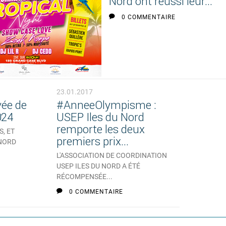
Nord ont réussi leur...
0 COMMENTAIRE
23.01.2017
vée de
#AnneeOlympisme :
024
USEP Iles du Nord
remporte les deux
S, ET
premiers prix...
 NORD
L'ASSOCIATION DE COORDINATION
USEP ILES DU NORD A ÉTÉ
RÉCOMPENSÉE...
0 COMMENTAIRE