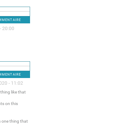
OMMENTAIRE
- 20:00
OMMENTAIRE
020 - 11:02
thing like that
ts on this
s one thing that