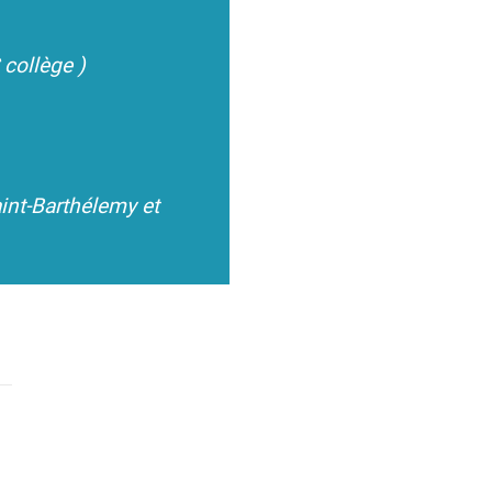
 collège )
aint-Barthélemy et