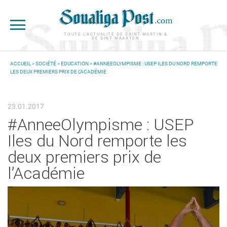
Aller au contenu principal
TOUTE L'ACTUALITÉ DE SAINT-MARTIN &
DE SINT MAARTEN
ACCUEIL
>
SOCIÉTÉ
>
EDUCATION
> #ANNEEOLYMPISME : USEP ILES DU NORD REMPORTE
LES DEUX PREMIERS PRIX DE L’ACADÉMIE
VOUS ÊTES ICI
23.01.2017
#AnneeOlympisme : USEP
Iles du Nord remporte les
deux premiers prix de
l’Académie