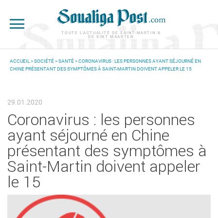
Aller au contenu principal
TOUTE L'ACTUALITÉ DE SAINT-MARTIN &
DE SINT MAARTEN
ACCUEIL
>
SOCIÉTÉ
>
SANTÉ
> CORONAVIRUS : LES PERSONNES AYANT SÉJOURNÉ EN
CHINE PRÉSENTANT DES SYMPTÔMES À SAINT-MARTIN DOIVENT APPELER LE 15
VOUS ÊTES ICI
29.01.2020
Coronavirus : les personnes
ayant séjourné en Chine
présentant des symptômes à
Saint-Martin doivent appeler
le 15