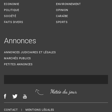
ECONOMIE
ENVIRONNEMENT
POLITIQUE
OPINION
SOCIÉTÉ
CARAÏBE
FAITS DIVERS
SPORTS
Annonces
ANNONCES JUDICIAIRES ET LÉGALES
MARCHÉS PUBLICS
PETITES ANNONCES
Météo du jour
Menu Footer
CONTACT
MENTIONS LÉGALES