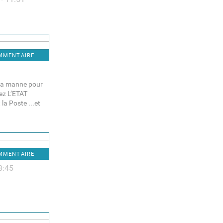
OMMENTAIRE
et sa manne pour
nez L’ETAT
la Poste ...et
OMMENTAIRE
8:45