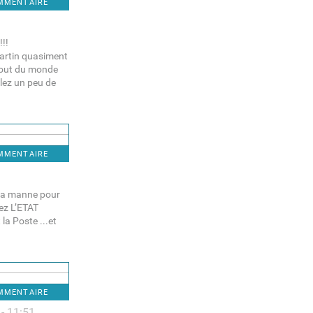
OMMENTAIRE
!!!
Martin quasiment
 fout du monde
llez un peu de
OMMENTAIRE
et sa manne pour
nez L’ETAT
la Poste ...et
OMMENTAIRE
- 11:51