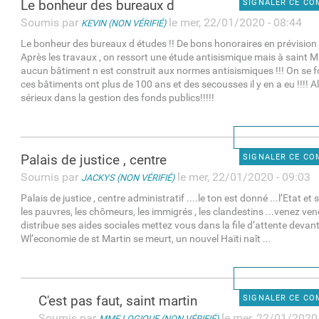
Le bonheur des bureaux d
SIGNALER CE C
Soumis par
le mer, 22/01/2020 - 08:44
KEVIN (NON VÉRIFIÉ)
Le bonheur des bureaux d études !! De bons honoraires en prévision 
Après les travaux , on ressort une étude antisismique mais à saint 
aucun bâtiment n est construit aux normes antisismiques !!! On se
ces bâtiments ont plus de 100 ans et des secousses il y en a eu !!!! A
sérieux dans la gestion des fonds publics!!!!!
Palais de justice , centre
SIGNALER CE C
Soumis par
le mer, 22/01/2020 - 09:03
JACKYS (NON VÉRIFIÉ)
Palais de justice , centre administratif ....le ton est donné ...l’Etat 
les pauvres, les chômeurs, les immigrés , les clandestins ...venez ve
distribue ses aides sociales mettez vous dans la file d’attente devant 
Wl’economie de st Martin se meurt, un nouvel Haïti naît ...
C'est pas faut, saint martin
SIGNALER CE C
Soumis par
le mer, 22/01/2020 
MME LOGIQUE (NON VÉRIFIÉ)