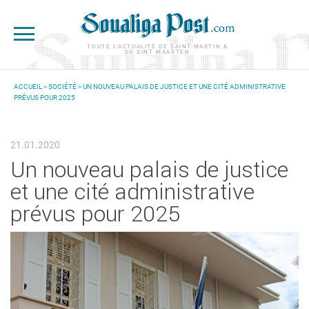
Aller au contenu principal
TOUTE L'ACTUALITÉ DE SAINT-MARTIN &
DE SINT MAARTEN
ACCUEIL
>
SOCIÉTÉ
> UN NOUVEAU PALAIS DE JUSTICE ET UNE CITÉ ADMINISTRATIVE
PRÉVUS POUR 2025
VOUS ÊTES ICI
21.01.2020
Un nouveau palais de justice
et une cité administrative
prévus pour 2025