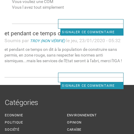
Vous vouliez une COM
Vous l avez tout simplement
et pendant ce temps on dit à
SIGNALER CE COMMENTAIRE
Soumis par
le jeu, 23/01/2020 - 05:32
TROY (NON VÉRIFIÉ)
et pendant ce temps on dit à la population de construire sans
permis, en zone rouge, sans respecter les normes anti
sismiques...mais les services de l'Etat seront à l'abri, merci l'IGA !
SIGNALER CE COMMENTAIRE
Catégories
ECONOMIE
ENVIRONNEMENT
POLITIQUE
OPINION
SOCIÉTÉ
CARAÏBE